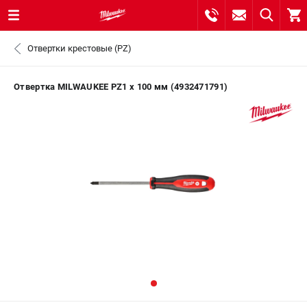
0 
Отвертки крестовые (PZ)
₽
САНКТ-ПЕТЕРБУРГ
Отвертка MILWAUKEE PZ1 x 100 мм (4932471791)
8 (812) 748-27-58
- ЗАКАЗ ИЗДЕЛИЙ
+7 (8112) 59-10-67
- ЗАКАЗ ЗАПЧАСТЕЙ
ЗАКАЗАТЬ ЗАПЧАСТЬ
ВХОД ИЛИ РЕГИСТРАЦИЯ
КАТАЛОГ
АКЦИИ