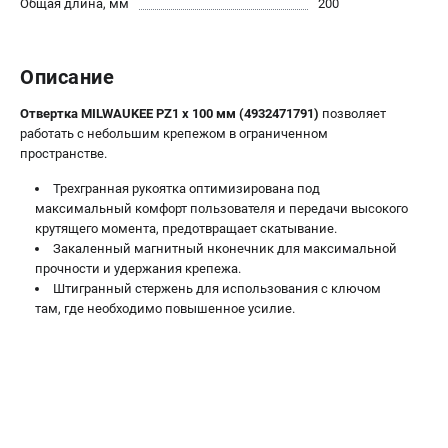
Общая длина, мм
200
Новости
Юридическим лицам
Правила обмена и возврата товара
Описание
Пользовательское соглашение
Отвертка MILWAUKEE PZ1 x 100 мм (4932471791)
позволяет
работать с небольшим крепежом в ограниченном
пространстве.
ТЕЛЕФОН (САНКТ-ПЕТЕРБУРГ)
8 (812) 748-27-58
Трехгранная рукоятка оптимизирована под
Информация размещённая на сайте не является публичной
максимальный комфорт пользователя и передачи высокого
офертой.
крутящего момента, предотвращает скатывание.
Закаленный магнитный нконечник для максимальной
проспект Александровской Фермы, 29АЛ
прочности и удержания крепежа.
8 (812) 748-27-58
Штигранный стержень для использования с ключом
8 (800) 550-70-46
Режим работы колл-центра:
там, где необходимо повышенное усилие.
пн-пт - с 9:00 до 18:00
сб - с 10:00 до 16:00
вс - выходной
ЗАКАЗ ЗАПЧАСТЕЙ
+7 (8112) 59-10-67
zakaz@milwa-market.ru