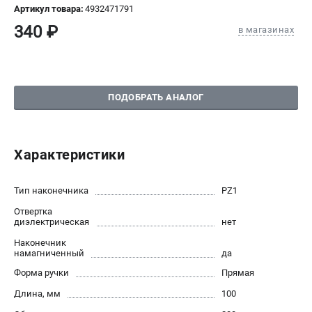
Артикул товара:
4932471791
СРАВНЕНИЕ
(
0
)
340 ₽
в магазинах
ИЗБРАННОЕ
(
0
)
МАГАЗИНЫ
ПОДОБРАТЬ АНАЛОГ
СЕРВИС
Характеристики
ПОДДЕРЖКА
Сервисный центр
Тип наконечника
PZ1
Гарантия Milwaukee
Отвертка
Нашли дешевле?
диэлектрическая
нет
Как нас найти
Наконечник
намагниченный
да
ИНФОРМАЦИЯ
Форма ручки
Прямая
О компании
Длина, мм
100
О бренде