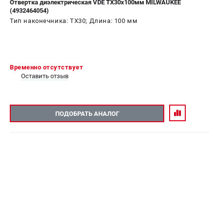
Отвертка диэлектрическая VDE TX30х100мм MILWAUKEE
(4932464054)
СРАВНЕНИЕ
(
0
)
Тип наконечника: ТХ30; Длина: 100 мм
ИЗБРАННОЕ
(
0
)
МАГАЗИНЫ
Временно отсутствует
Оставить отзыв
СЕРВИС
ПОДДЕРЖКА
ПОДОБРАТЬ АНАЛОГ
Сервисный центр
Гарантия Milwaukee
Нашли дешевле?
Как нас найти
ИНФОРМАЦИЯ
О компании
О бренде