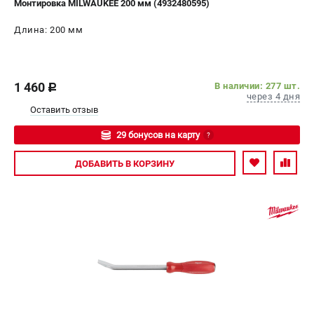
Монтировка MILWAUKEE 200 мм (4932480595)
СРАВНЕНИЕ
(
0
)
Длина: 200 мм
ИЗБРАННОЕ
(
0
)
1 460
МАГАЗИНЫ
В наличии: 277 шт.
c
через 4 дня
Оставить отзыв
СЕРВИС
29 бонусов на карту
?
ПОДДЕРЖКА
Авторизуйтесь
ДОБАВИТЬ
В КОРЗИНУ
Сервисный центр
Гарантия Milwaukee
Нашли дешевле?
Как нас найти
ИНФОРМАЦИЯ
О компании
О бренде