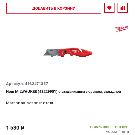
Новости
Авторизуйтесь
ДОБАВИТЬ
В КОРЗИНУ
Юридическим лицам
Правила обмена и возврата товара
Пользовательское соглашение
ТЕЛЕФОН (САНКТ-ПЕТЕРБУРГ)
8 (812) 748-27-58
Информация размещённая на сайте не является публичной
офертой.
проспект Александровской Фермы, 29АЛ
8 (812) 748-27-58
Артикул: 4932471357
8 (800) 550-70-46
Нож MILWAUKEE (48229901) с выдвижным лезвием, складной
Режим работы колл-центра:
пн-пт - с 9:00 до 18:00
Материал лезвия: сталь
сб - с 10:00 до 16:00
вс - выходной
ЗАКАЗ ЗАПЧАСТЕЙ
+7 (8112) 59-10-67
1 530
В наличии: 1190 шт.
c
zakaz@milwa-market.ru
через 4 дня