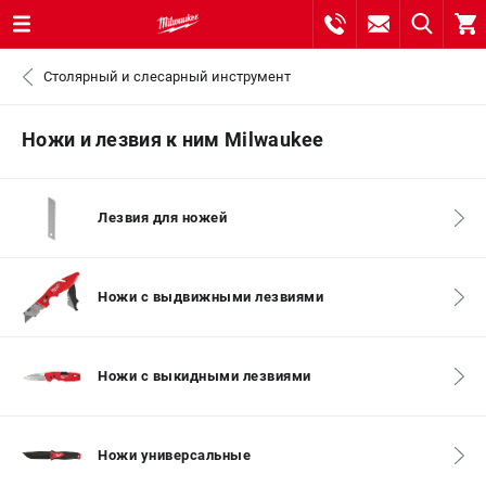
0 
Столярный и слесарный инструмент
₽
САНКТ-ПЕТЕРБУРГ
Ножи и лезвия к ним Milwaukee
8 (812) 748-27-58
- ЗАКАЗ ИЗДЕЛИЙ
Лезвия для ножей
+7 (8112) 59-10-67
- ЗАКАЗ ЗАПЧАСТЕЙ
ЗАКАЗАТЬ ЗАПЧАСТЬ
Ножи с выдвижными лезвиями
ВХОД ИЛИ РЕГИСТРАЦИЯ
Ножи с выкидными лезвиями
КАТАЛОГ
Ножи универсальные
АКЦИИ