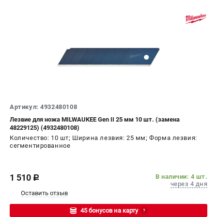
СРАВНЕНИЕ
(
0
)
ИЗБРАННОЕ
(
0
)
МАГАЗИНЫ
СЕРВИС
Артикул: 4932480108
ПОДДЕРЖКА
Лезвие для ножа MILWAUKEE Gen II 25 мм 10 шт. (замена
Сервисный центр
48229125) (4932480108)
Гарантия Milwaukee
Количество: 10 шт; Ширина лезвия: 25 мм; Форма лезвия:
сегментированное
Нашли дешевле?
Как нас найти
1 510
В наличии: 4 шт.
c
через 4 дня
ИНФОРМАЦИЯ
Оставить отзыв
О компании
45 бонусов на карту
?
О бренде