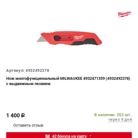
Артикул: 4932492378
Нож многофункциональный MILWAUKEE 4932471359 (4932492378)
с выдвижным лезвием
1 400
В наличии: 252 шт.
c
через 4 дня
Оставить отзыв
42 бонуса на карту
?