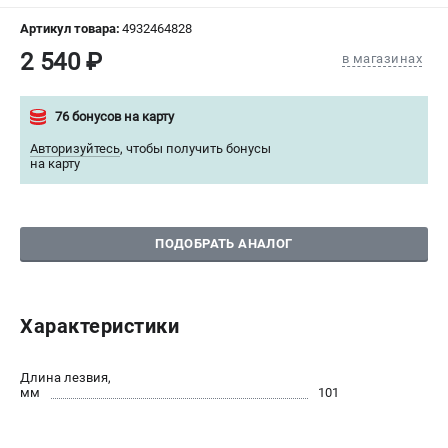
СРАВНЕНИЕ
(
0
)
Артикул товара:
4932464828
2 540 ₽
в магазинах
ИЗБРАННОЕ
(
0
)
76 бонусов на карту
МАГАЗИНЫ
Авторизуйтесь
,
чтобы получить бонусы
на карту
СЕРВИС
ПОДДЕРЖКА
ПОДОБРАТЬ АНАЛОГ
Сервисный центр
Гарантия Milwaukee
Нашли дешевле?
Характеристики
Как нас найти
Длина лезвия,
ИНФОРМАЦИЯ
мм
101
О компании
О бренде