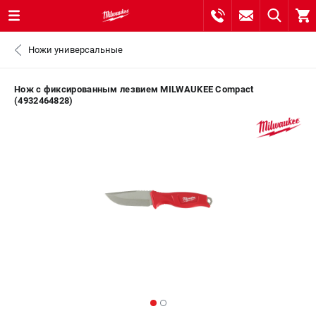
0 
Ножи универсальные
₽
САНКТ-ПЕТЕРБУРГ
Нож с фиксированным лезвием MILWAUKEE Compact
(4932464828)
8 (812) 748-27-58
- ЗАКАЗ ИЗДЕЛИЙ
+7 (8112) 59-10-67
- ЗАКАЗ ЗАПЧАСТЕЙ
ЗАКАЗАТЬ ЗАПЧАСТЬ
ВХОД ИЛИ РЕГИСТРАЦИЯ
КАТАЛОГ
АКЦИИ