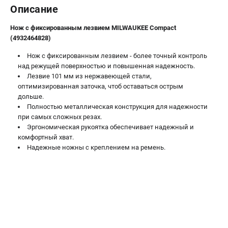
Описание
Новости
Юридическим лицам
Нож с фиксированным лезвием MILWAUKEE Compact
Правила обмена и возврата товара
(4932464828)
Пользовательское соглашение
Нож с фиксированным лезвием - более точный контроль
над режущей поверхностью и повышенная надежность.
Лезвие 101 мм из нержавеющей стали,
ТЕЛЕФОН (САНКТ-ПЕТЕРБУРГ)
оптимизированная заточка, чтоб оставаться острым
8 (812) 748-27-58
дольше.
Информация размещённая на сайте не является публичной
Полностью металлическая конструкция для надежности
офертой.
при самых сложных резах.
Эргономическая рукоятка обеспечивает надежный и
проспект Александровской Фермы, 29АЛ
комфортный хват.
8 (812) 748-27-58
8 (800) 550-70-46
Надежные ножны с креплением на ремень.
Режим работы колл-центра:
пн-пт - с 9:00 до 18:00
сб - с 10:00 до 16:00
вс - выходной
ЗАКАЗ ЗАПЧАСТЕЙ
+7 (8112) 59-10-67
zakaz@milwa-market.ru