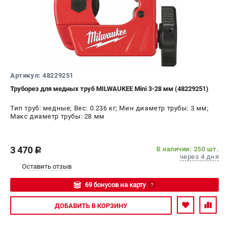
СРАВНЕНИЕ
(
0
)
ИЗБРАННОЕ
(
0
)
МАГАЗИНЫ
Артикул: 48229251
СЕРВИС
Труборез для медных труб MILWAUKEE Mini 3-28 мм (48229251)
Тип труб: медные; Вес: 0.236 кг; Мин диаметр трубы: 3 мм;
ПОДДЕРЖКА
Макс диаметр трубы: 28 мм
Сервисный центр
Гарантия Milwaukee
3 470
В наличии: 250 шт.
c
Нашли дешевле?
через 4 дня
Оставить отзыв
Как нас найти
69 бонусов на карту
?
ИНФОРМАЦИЯ
Авторизуйтесь
ДОБАВИТЬ
В КОРЗИНУ
О компании
О бренде