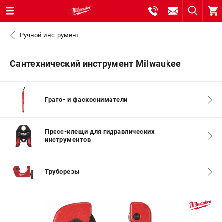
0 
Ручной инструмент
₽
САНКТ-ПЕТЕРБУРГ
Сантехнический инструмент Milwaukee
8 (812) 748-27-58
- ЗАКАЗ ИЗДЕЛИЙ
Грато- и фаскосниматели
+7 (8112) 59-10-67
- ЗАКАЗ ЗАПЧАСТЕЙ
Пресс-клещи для гидравлических
ЗАКАЗАТЬ ЗАПЧАСТЬ
инструментов
ВХОД ИЛИ РЕГИСТРАЦИЯ
Труборезы
КАТАЛОГ
АКЦИИ