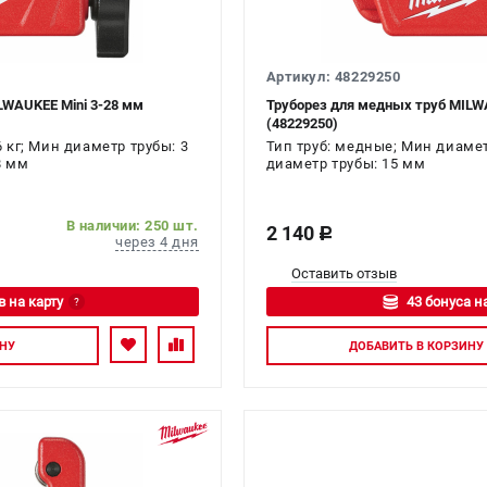
Артикул: 48229250
LWAUKEE Mini 3-28 мм
Труборез для медных труб MILW
(48229250)
6 кг; Мин диаметр трубы: 3
Тип труб: медные; Мин диамет
8 мм
диаметр трубы: 15 мм
В наличии: 250 шт.
2 140
c
через 4 дня
Оставить отзыв
в на карту
43 бонуса н
?
тесь
Авторизуйтес
НУ
ДОБАВИТЬ
В КОРЗИНУ