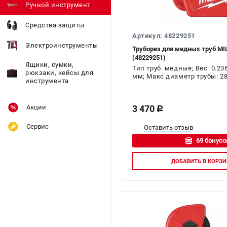
Ручной инструмент
Средства защиты
Артикул: 48229251
Электроинструменты
Труборез для медных труб MI
(48229251)
Ящики, сумки,
Тип труб: медные; Вес: 0.23
рюкзаки, кейсы для
мм; Макс диаметр трубы: 2
инструмента
Акции
3 470
c
Сервис
Оставить отзыв
69 бонусо
Авторизуй
ДОБАВИТЬ
В КОРЗИ