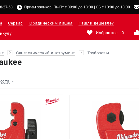
48-27-58
Прием звонков: Пн-Пт с 09:00 до 18:00 | СБ с 10:00 до 18:00
а
Сервис
Юридическим лицам
Нашли дешевле?
Избранное
0
нт
Сантехнический инструмент
Труборезы
aukee
ности