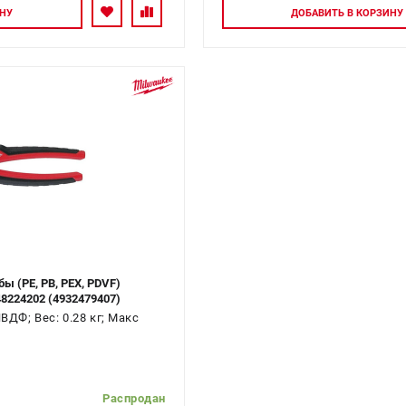
йтесь
Авторизуйте
НУ
ДОБАВИТЬ
В КОРЗИНУ
ы (PE, PB, PEX, PDVF)
8224202 (4932479407)
ПВДФ; Вес: 0.28 кг; Макс
Распродан