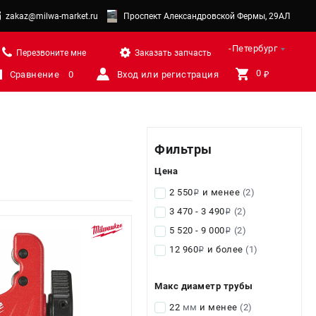
zakaz@milwa-market.ru
Проспект Александровской Фермы, 29АЛ
Санкт-Петербург
Перезвоните мне
Заказать запчасть
0 
Сравнение
0
Вход или регистрация
₽
Фильтры
Цена
2 550
и менее
(2)
i
3 470 - 3 490
(2)
i
5 520 - 9 000
(2)
i
12 960
и более
(1)
i
Макс диаметр трубы
22
мм
и менее
(2)