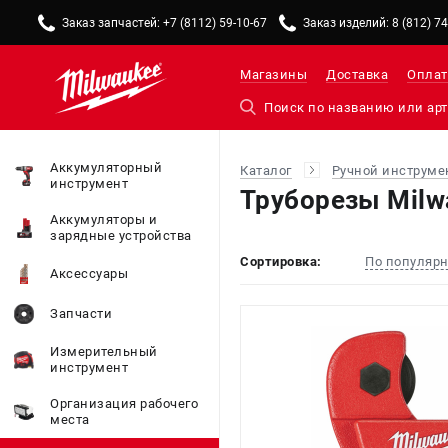
Заказ запчастей: +7 (8112) 59-10-67
Заказ изделий: 8 (812) 7
Магазины
Доставка
Оплат
Аккумуляторный
Каталог
Ручной инструме
инструмент
Труборезы Milw
Аккумуляторы и
зарядные устройства
Сортировка:
По популяр
Аксессуары
Запчасти
Измерительный
инструмент
Организация рабочего
места