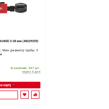
AUKEE 3-28 мм (48229259)
кг; Мин диаметр трубы: 3
мм
В наличии: 347 шт.
через 4 дня
на карту
?
сь