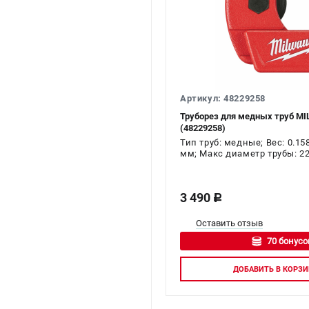
Артикул: 48229258
Труборез для медных труб MI
(48229258)
Тип труб: медные; Вес: 0.15
мм; Макс диаметр трубы: 2
3 490
c
Оставить отзыв
70 бонусо
Авторизуй
ДОБАВИТЬ
В КОРЗИ