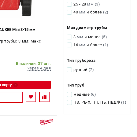
25 - 28
мм
(3)
40
мм
и более
(2)
Мин диаметр трубы
AUKEE Mini 3-15 мм
3
мм
и менее
(5)
р трубы: 3 мм; Макс
16
мм
и более
(1)
Тип трубореза
В наличии: 37 шт.
через 4 дня
ручной
(7)
а карту
Тип труб
?
медные
(6)
ь
ПЭ, PE-X, ПП, ПБ, ПВДФ
(1)