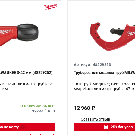
Артикул: 48229253
LWAUKEE 3-42 мм (48229252)
Труборез для медных труб MILW
4 кг; Мин диаметр трубы: 3
Тип труб: медные; Вес: 0.888 
2 мм
мм; Макс диаметр трубы: 67 
В наличии: 34 шт.
12 960
c
через 4 дня
Оставить отзыв
в на карту
259 бонусов 
?