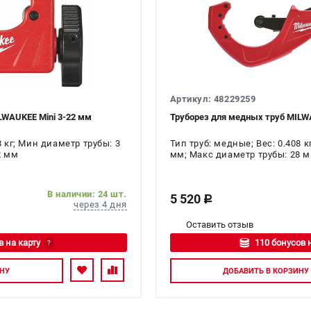
Артикул: 48229259
LWAUKEE Mini 3-22 мм
Труборез для медных труб MILW
8 кг; Мин диаметр трубы: 3
Тип труб: медные; Вес: 0.408 
2 мм
мм; Макс диаметр трубы: 28 
В наличии: 24 шт.
5 520
c
через 4 дня
Оставить отзыв
в на карту
110 бонусов 
?
тесь
Авторизуйте
НУ
ДОБАВИТЬ
В КОРЗИНУ