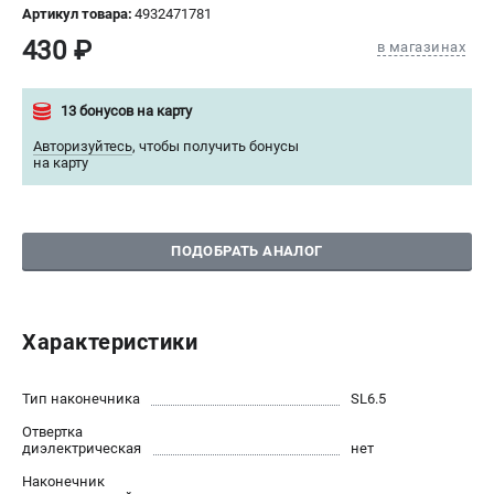
Артикул товара:
4932471781
СРАВНЕНИЕ
(
0
)
430 ₽
в магазинах
ИЗБРАННОЕ
(
0
)
13 бонусов на карту
МАГАЗИНЫ
Авторизуйтесь
,
чтобы получить бонусы
на карту
СЕРВИС
ПОДДЕРЖКА
ПОДОБРАТЬ АНАЛОГ
Сервисный центр
Гарантия Milwaukee
Нашли дешевле?
Характеристики
Как нас найти
Тип наконечника
SL6.5
ИНФОРМАЦИЯ
Отвертка
диэлектрическая
нет
О компании
Наконечник
О бренде