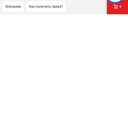
Описание
Как получить заказ?
ПОДДЕРЖКА
Сервисный центр
Гарантия Milwaukee
Нашли дешевле?
Как нас найти
ИНФОРМАЦИЯ
О компании
О бренде
Новости
Юридическим лицам