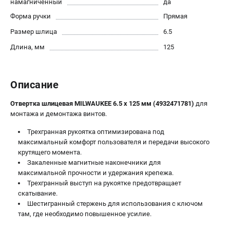
намагниченный
да
Новости
Форма ручки
Прямая
Юридическим лицам
Размер шлица
6.5
Правила обмена и возврата товара
Пользовательское соглашение
Длина, мм
125
ТЕЛЕФОН (САНКТ-ПЕТЕРБУРГ)
Описание
8 (812) 748-27-58
Информация размещённая на сайте не является публичной
Отвертка шлицевая MILWAUKEE 6.5 x 125 мм (4932471781)
для
офертой.
монтажа и демонтажа винтов.
проспект Александровской Фермы, 29АЛ
Трехгранная рукоятка оптимизирована под
8 (812) 748-27-58
максимальный комфорт пользователя и передачи высокого
8 (800) 550-70-46
крутящего момента.
Режим работы колл-центра:
Закаленные магнитные наконечники для
пн-пт - с 9:00 до 18:00
максимальной прочности и удержания крепежа.
сб - с 10:00 до 16:00
Трехгранный выступ на рукоятке предотвращает
вс - выходной
скатывание.
ЗАКАЗ ЗАПЧАСТЕЙ
Шестигранный стержень для использования с ключом
+7 (8112) 59-10-67
там, где необходимо повышенное усилие.
zakaz@milwa-market.ru