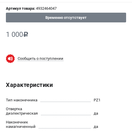
СРАВНЕНИЕ
(
0
)
Артикул товара:
4932464047
Временно отсутствует
ИЗБРАННОЕ
(
0
)
1 000
c
МАГАЗИНЫ
СЕРВИС
Сообщить о поступлении
ПОДДЕРЖКА
Сервисный центр
Гарантия Milwaukee
Характеристики
Нашли дешевле?
Как нас найти
Тип наконечника
PZ1
Отвертка
ИНФОРМАЦИЯ
диэлектрическая
да
О компании
Наконечник
намагниченный
да
О бренде