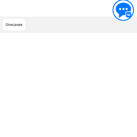
Описание
ПОДДЕРЖКА
Сервисный центр
Гарантия Milwaukee
Нашли дешевле?
Как нас найти
ИНФОРМАЦИЯ
О компании
О бренде