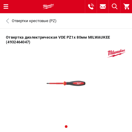
0 
Отвертки крестовые (PZ)
₽
САНКТ-ПЕТЕРБУРГ
Отвертка диэлектрическая VDE PZ1х 80мм MILWAUKEE
(4932464047)
8 (812) 748-27-58
- ЗАКАЗ ИЗДЕЛИЙ
+7 (8112) 59-10-67
- ЗАКАЗ ЗАПЧАСТЕЙ
ЗАКАЗАТЬ ЗАПЧАСТЬ
ВХОД ИЛИ РЕГИСТРАЦИЯ
КАТАЛОГ
АКЦИИ