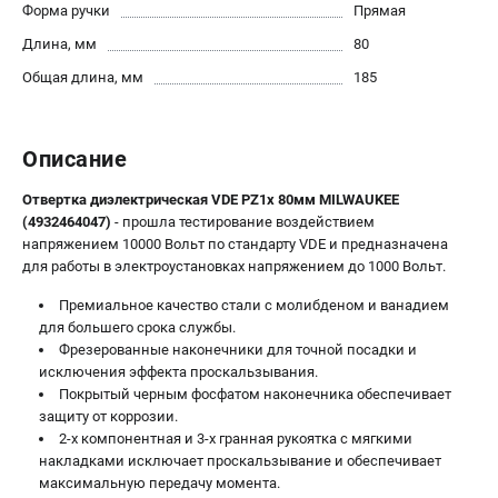
Форма ручки
Прямая
Новости
Длина, мм
80
Юридическим лицам
Правила обмена и возврата товара
Общая длина, мм
185
Пользовательское соглашение
Описание
ТЕЛЕФОН (САНКТ-ПЕТЕРБУРГ)
8 (812) 748-27-58
Отвертка диэлектрическая VDE PZ1х 80мм MILWAUKEE
Информация размещённая на сайте не является публичной
(4932464047)
- прошла тестирование воздействием
офертой.
напряжением 10000 Вольт по стандарту VDE и предназначена
для работы в электроустановках напряжением до 1000 Вольт.
проспект Александровской Фермы, 29АЛ
8 (812) 748-27-58
Премиальное качество стали с молибденом и ванадием
8 (800) 550-70-46
для большего срока службы.
Режим работы колл-центра:
Фрезерованные наконечники для точной посадки и
пн-пт - с 9:00 до 18:00
исключения эффекта проскальзывания.
сб - с 10:00 до 16:00
Покрытый черным фосфатом наконечника обеспечивает
вс - выходной
защиту от коррозии.
ЗАКАЗ ЗАПЧАСТЕЙ
2-х компонентная и 3-х гранная рукоятка с мягкими
+7 (8112) 59-10-67
накладками исключает проскальзывание и обеспечивает
максимальную передачу момента.
zakaz@milwa-market.ru