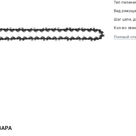
Тип пилени
Вид режуще
Шаг цепи, д
Кол-во звен
Полный сп
ВАРА