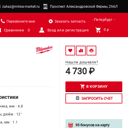
zakaz@milwa-market.ru
Проспект Александровской Фермы, 29АЛ
Санкт-Петербург
Перезвоните мне
Заказать запчасть
0 
Сравнение
0
Вход или регистрация
₽
Нашли дешевле?
4 730 ₽
В КОРЗИНУ
ристики
ЗАПРОСИТЬ СЧЕТ
ика, мм : 4.8
, дюйм : 12"
, мм : 1.1
95 бонусов на карту