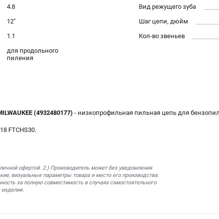
4.8
Вид режущего зуба
12"
Шаг цепи, дюйм
1.1
Кол-во звеньев
для продольного
пиления
 MILWAUKEE (4932480177)
- низкопрофильная пильная цепь для бензопил 
18 FTCHS30.
бличной офертой. 2.) Производитель может без уведомления
кие, визуальные параметры товара и место его производства.
нность за полную совместимость в случаях самостоятельного
 изделия.