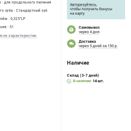
я : для продольного пиления
Авторизуйтесь
,
чтобы получить бонусы
го зуба : Стандартный зуб
на карту
юйм : 0,325’’LP
ьев : 51
Самовывоз
через 4 дня
исок характеристик
Доставка
через 5 дней за 150 р.
Наличие
Склад (3-7 дней)
В наличии:
14 шт.