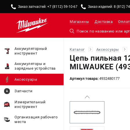
Заказ запчастей: +7 (8112) 59-10-67
Заказ изделий: 8 (812) 7
Магазины
Доставка
Оплат
Аккумуляторный
Каталог
Аксессуары
инструмент
Цепь пильная 12
Аккумуляторы и
MILWAUKEE (49
зарядные устройства
Артикул товара:
4932480177
Аксессуары
Запчасти
Измерительный
инструмент
Организация рабочего
места