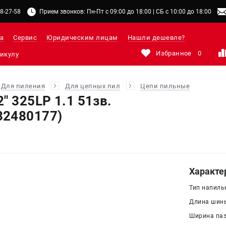
48-27-58
Прием звонков: Пн-Пт с 09:00 до 18:00 | СБ с 10:00 до 18:00
а
Сервис
Юридическим лицам
Нашли дешевле?
Избранное
0
Для пиления
Для цепных пил
Цепи пильные
" 325LP 1.1 51зв.
32480177)
Характе
Тип напильн
Длина шины
Ширина паза