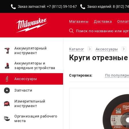
Заказ запчастей: +7 (8112) 59-10-67
Заказ изделий: 8 (812) 7
Магазины
Доставка
Оплат
Аккумуляторный
Каталог
Аксессуары
инструмент
Круги отрезные
Аккумуляторы и
зарядные устройства
Сортировка:
По популяр
Аксессуары
Запчасти
Измерительный
инструмент
Организация рабочего
места