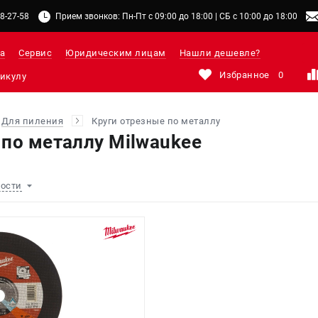
48-27-58
Прием звонков: Пн-Пт с 09:00 до 18:00 | СБ с 10:00 до 18:00
а
Сервис
Юридическим лицам
Нашли дешевле?
Избранное
0
Для пиления
Круги отрезные по металлу
 по металлу Milwaukee
ности