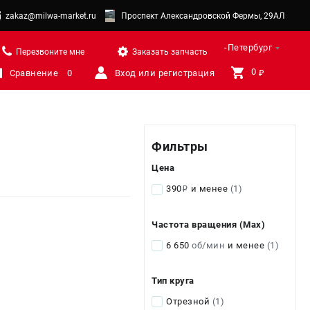
zakaz@milwa-market.ru
Проспект Александровской Фермы, 29АЛ
Санкт-Петербург
Перезвоните мне
Заказать запчасть
0 
Сравнение
0
Вход или регистрация
₽
Фильтры
Цена
390
и менее
(1)
i
Частота вращения (Max)
6 650
об/мин
и менее
(1)
Тип круга
Отрезной
(1)