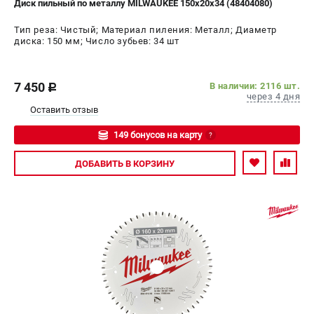
Диск пильный по металлу MILWAUKEE 150х20х34 (48404080)
СРАВНЕНИЕ
(
0
)
Тип реза: Чистый; Материал пиления: Металл; Диаметр
диска: 150 мм; Число зубьев: 34 шт
ИЗБРАННОЕ
(
0
)
7 450
МАГАЗИНЫ
В наличии: 2116 шт.
c
через 4 дня
Оставить отзыв
СЕРВИС
149 бонусов на карту
?
ПОДДЕРЖКА
Авторизуйтесь
ДОБАВИТЬ
В КОРЗИНУ
Сервисный центр
Гарантия Milwaukee
Нашли дешевле?
Как нас найти
ИНФОРМАЦИЯ
О компании
О бренде