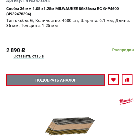
Артикул: 4932478394
СРАВНЕНИЕ
(
0
)
Скобы 36 мм 1.05 x1.25м MILWAUKEE 8G/36мм RC G-P4600
(4932478394)
Тип скобы: G; Количество: 4600 шт; Ширина: 6.1 мм; Длина:
ИЗБРАННОЕ
(
0
)
36 мм; Толщина: 1.25 мм
МАГАЗИНЫ
2 890
Распродан
c
СЕРВИС
Оставить отзыв
ПОДДЕРЖКА
Сервисный центр
ПОДОБРАТЬ АНАЛОГ
Гарантия Milwaukee
Нашли дешевле?
Как нас найти
ИНФОРМАЦИЯ
О компании
О бренде