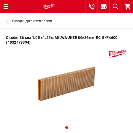
0 
Гвозди для степлеров
₽
САНКТ-ПЕТЕРБУРГ
Скобы 36 мм 1.05 x1.25м MILWAUKEE 8G/36мм RC G-P4600
(4932478394)
8 (812) 748-27-58
- ЗАКАЗ ИЗДЕЛИЙ
+7 (8112) 59-10-67
- ЗАКАЗ ЗАПЧАСТЕЙ
ЗАКАЗАТЬ ЗАПЧАСТЬ
ВХОД ИЛИ РЕГИСТРАЦИЯ
КАТАЛОГ
АКЦИИ