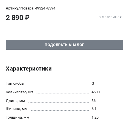
СРАВНЕНИЕ
(
0
)
Артикул товара:
4932478394
2 890 ₽
в магазинах
ИЗБРАННОЕ
(
0
)
МАГАЗИНЫ
ПОДОБРАТЬ АНАЛОГ
СЕРВИС
ПОДДЕРЖКА
Характеристики
Сервисный центр
Гарантия Milwaukee
Тип скобы
G
Нашли дешевле?
Количество, шт
4600
Как нас найти
Длина, мм
36
Ширина, мм
6.1
ИНФОРМАЦИЯ
Толщина, мм
1.25
О компании
О бренде