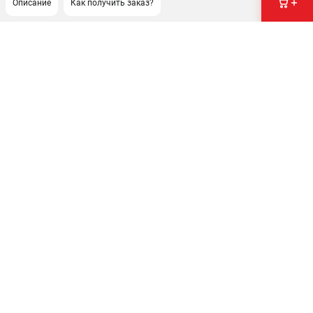
Описание
Как получить заказ?
ПОДДЕРЖКА
Сервисный центр
Гарантия Milwaukee
Нашли дешевле?
Как нас найти
ИНФОРМАЦИЯ
О компании
О бренде
Новости
Юридическим лицам
Правила обмена и возврата товара