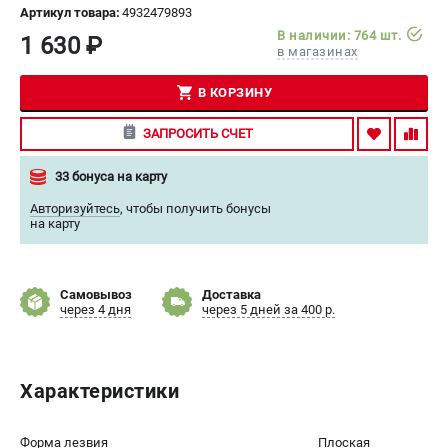
Артикул товара:
4932479893
СРАВНЕНИЕ
(
0
)
В наличии: 764 шт.
1 630 ₽
в магазинах
ИЗБРАННОЕ
(
0
)
В КОРЗИНУ
МАГАЗИНЫ
ЗАПРОСИТЬ СЧЕТ
СЕРВИС
33 бонуса на карту
Авторизуйтесь
,
чтобы получить бонусы
ПОДДЕРЖКА
на карту
Сервисный центр
Гарантия Milwaukee
Самовывоз
Доставка
Нашли дешевле?
через 4 дня
через 5 дней за 400 р.
Как нас найти
ИНФОРМАЦИЯ
Характеристики
О компании
О бренде
Форма лезвия
Плоская