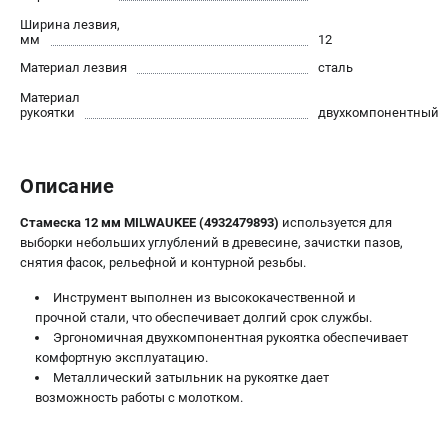
Новости
Ширина лезвия,
мм
12
Юридическим лицам
Правила обмена и возврата товара
Материал лезвия
сталь
Пользовательское соглашение
Материал
рукоятки
двухкомпонентный
ТЕЛЕФОН (САНКТ-ПЕТЕРБУРГ)
8 (812) 748-27-58
Описание
Информация размещённая на сайте не является публичной
офертой.
Стамеска 12 мм MILWAUKEE (4932479893)
используется для
выборки небольших углублений в древесине, зачистки пазов,
проспект Александровской Фермы, 29АЛ
снятия фасок, рельефной и контурной резьбы.
8 (812) 748-27-58
8 (800) 550-70-46
Инструмент выполнен из высококачественной и
Режим работы колл-центра:
прочной стали, что обеспечивает долгий срок службы.
пн-пт - с 9:00 до 18:00
Эргономичная двухкомпонентная рукоятка обеспечивает
сб - с 10:00 до 16:00
комфортную эксплуатацию.
вс - выходной
Металлический затыльник на рукоятке дает
ЗАКАЗ ЗАПЧАСТЕЙ
возможность работы с молотком.
+7 (8112) 59-10-67
zakaz@milwa-market.ru