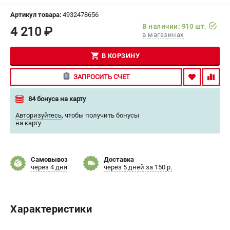
СРАВНЕНИЕ
(
0
)
Артикул товара:
4932478656
В наличии: 910 шт.
4 210 ₽
в магазинах
ИЗБРАННОЕ
(
0
)
В КОРЗИНУ
МАГАЗИНЫ
ЗАПРОСИТЬ СЧЕТ
СЕРВИС
84 бонуса на карту
ПОДДЕРЖКА
Авторизуйтесь
,
чтобы получить бонусы
на карту
Сервисный центр
Гарантия Milwaukee
Нашли дешевле?
Самовывоз
Доставка
через 4 дня
через 5 дней за 150 р.
Как нас найти
ИНФОРМАЦИЯ
Характеристики
О компании
О бренде