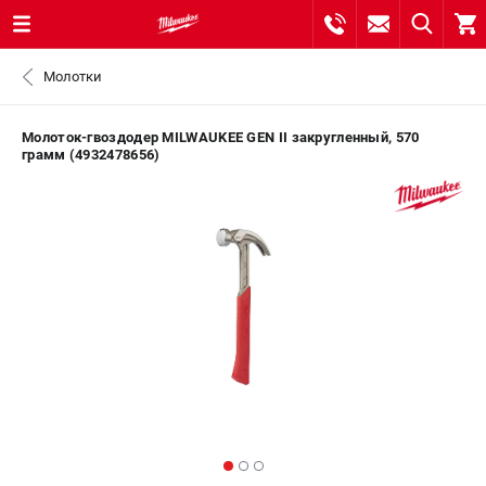
0 
Молотки
₽
САНКТ-ПЕТЕРБУРГ
Молоток-гвоздодер MILWAUKEE GEN II закругленный, 570
грамм (4932478656)
8 (812) 748-27-58
- ЗАКАЗ ИЗДЕЛИЙ
+7 (8112) 59-10-67
- ЗАКАЗ ЗАПЧАСТЕЙ
ЗАКАЗАТЬ ЗАПЧАСТЬ
ВХОД ИЛИ РЕГИСТРАЦИЯ
КАТАЛОГ
АКЦИИ