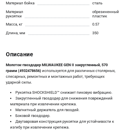
Материал бойка
сталь
Новости
Материал
Юридическим лицам
обрезиненный
рукоятки
пластик
Правила обмена и возврата товара
Масса, кг
0.57
Пользовательское соглашение
Длина, мм
350
ТЕЛЕФОН (САНКТ-ПЕТЕРБУРГ)
8 (812) 748-27-58
Описание
Информация размещённая на сайте не является публичной
офертой.
Молоток-гвоздодер MILWAUKEE GEN II закругленный, 570
грамм (4932478656)
используется для различных столярных,
проспект Александровской Фермы, 29АЛ
слесарных, ремонтных и монтажных работ, требующих
8 (812) 748-27-58
ударной силы.
8 (800) 550-70-46
Режим работы колл-центра:
Рукоятка SHOCKSHIELD™ снижает пиковую вибрацию.
пн-пт - с 9:00 до 18:00
Закругленный гвоздодер для снижения повреждений
сб - с 10:00 до 16:00
материала при извлечении крепежа.
вс - выходной
Магнитный держатель для гвоздей.
ЗАКАЗ ЗАПЧАСТЕЙ
Боковой гвоздодер.
+7 (8112) 59-10-67
Двутавровая конструкция рукоятки для устойчивости к
zakaz@milwa-market.ru
изгибу при извлечении крепежа.