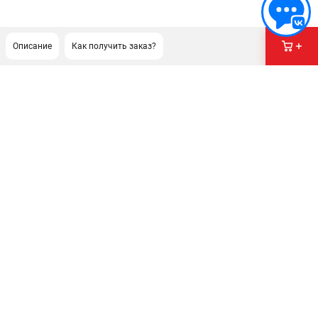
Описание
Как получить заказ?
ПОДДЕРЖКА
Сервисный центр
Гарантия Milwaukee
Нашли дешевле?
Как нас найти
ИНФОРМАЦИЯ
О компании
О бренде
Новости