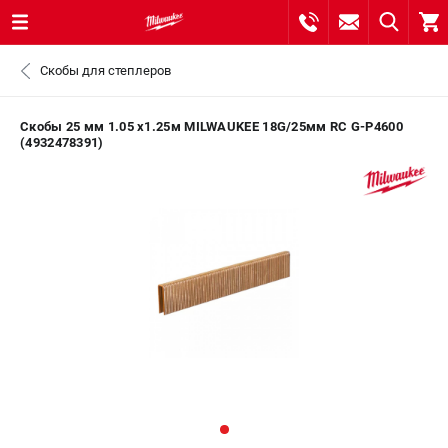
0 
Скобы для степлеров
₽
САНКТ-ПЕТЕРБУРГ
Скобы 25 мм 1.05 x1.25м MILWAUKEE 18G/25мм RC G-P4600
(4932478391)
8 (812) 748-27-58
- ЗАКАЗ ИЗДЕЛИЙ
+7 (8112) 59-10-67
- ЗАКАЗ ЗАПЧАСТЕЙ
ЗАКАЗАТЬ ЗАПЧАСТЬ
ВХОД ИЛИ РЕГИСТРАЦИЯ
КАТАЛОГ
АКЦИИ