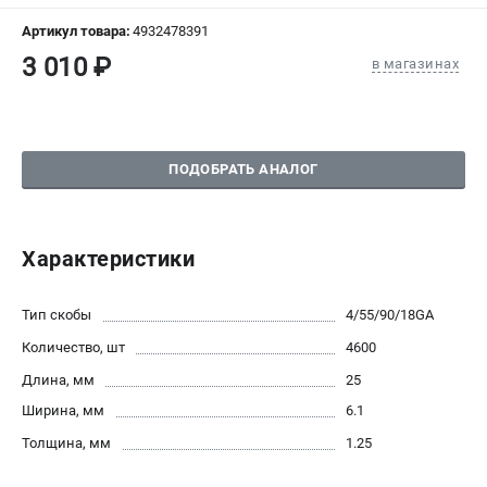
СРАВНЕНИЕ
(
0
)
Артикул товара:
4932478391
3 010 ₽
в магазинах
ИЗБРАННОЕ
(
0
)
МАГАЗИНЫ
ПОДОБРАТЬ АНАЛОГ
СЕРВИС
ПОДДЕРЖКА
Характеристики
Сервисный центр
Гарантия Milwaukee
Тип скобы
4/55/90/18GA
Нашли дешевле?
Количество, шт
4600
Как нас найти
Длина, мм
25
Ширина, мм
6.1
ИНФОРМАЦИЯ
Толщина, мм
1.25
О компании
О бренде