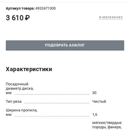
СРАВНЕНИЕ
(
0
)
Артикул товара:
4932471300
3 610 ₽
в магазинах
ИЗБРАННОЕ
(
0
)
МАГАЗИНЫ
ПОДОБРАТЬ АНАЛОГ
СЕРВИС
ПОДДЕРЖКА
Характеристики
Сервисный центр
Гарантия Milwaukee
Посадочный
Нашли дешевле?
диаметр диска,
мм
30
Как нас найти
Тип реза
Чистый
Ширина пропила,
ИНФОРМАЦИЯ
мм
1,6
О компании
мягкие/твердые
породы, фанера,
О бренде