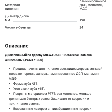
ламинированное
Новости
Материал
ДСП, меламин,
пиления
МДФ
Юридическим лицам
Диаметр диска,
Правила обмена и возврата товара
мм
190
Пользовательское соглашение
Число зубьев, шт
24
ТЕЛЕФОН (САНКТ-ПЕТЕРБУРГ)
8 (812) 748-27-58
Описание
Информация размещённая на сайте не является публичной
офертой.
Диск пильный по дереву MILWAUKEE 190x30x24Т замена
4932256387 (4932471300)
проспект Александровской Фермы, 29АЛ
8 (812) 748-27-58
Предназначены для пиления всех видов дерева: мягкие/
8 (800) 550-70-46
твердые породы, фанера, ламинированное ДСП, меламин,
Режим работы колл-центра:
МДФ.
пн-пт - с 9:00 до 18:00
Форма зуба ATB.
сб - с 10:00 до 16:00
Угол атаки зуба +15°.
вс - выходной
Покрыты материалом PTFE: рез холоднее, меньше
ЗАКАЗ ЗАПЧАСТЕЙ
трения для быстрых резов. Защищает от коррозии и
+7 (8112) 59-10-67
прилипания смолы.
Вырезанные лазером антивибрационные прорези:
zakaz@milwa-market.ru