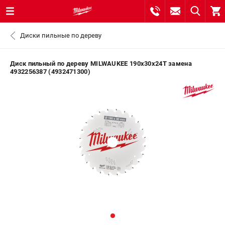
0 
Диски пильные по дереву
₽
САНКТ-ПЕТЕРБУРГ
Диск пильный по дереву MILWAUKEE 190x30x24Т замена
4932256387 (4932471300)
8 (812) 748-27-58
- ЗАКАЗ ИЗДЕЛИЙ
+7 (8112) 59-10-67
- ЗАКАЗ ЗАПЧАСТЕЙ
ЗАКАЗАТЬ ЗАПЧАСТЬ
ВХОД ИЛИ РЕГИСТРАЦИЯ
КАТАЛОГ
АКЦИИ