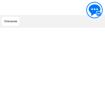
Описание
ПОДДЕРЖКА
Сервисный центр
Гарантия Milwaukee
Нашли дешевле?
Как нас найти
ИНФОРМАЦИЯ
О компании
О бренде