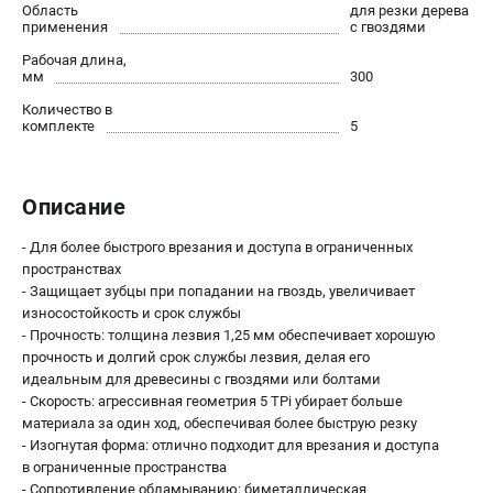
Область
для резки дерева
Новости
применения
с гвоздями
Юридическим лицам
Рабочая длина,
Правила обмена и возврата товара
мм
300
Пользовательское соглашение
Количество в
комплекте
5
ТЕЛЕФОН (САНКТ-ПЕТЕРБУРГ)
8 (812) 748-27-58
Описание
Информация размещённая на сайте не является публичной
офертой.
- Для более быстрого врезания и доступа в ограниченных
пространствах
проспект Александровской Фермы, 29АЛ
- Защищает зубцы при попадании на гвоздь, увеличивает
8 (812) 748-27-58
износостойкость и срок службы
8 (800) 550-70-46
- Прочность: толщина лезвия 1,25 мм обеспечивает хорошую
Режим работы колл-центра:
прочность и долгий срок службы лезвия, делая его
пн-пт - с 9:00 до 18:00
сб - с 10:00 до 16:00
идеальным для древесины с гвоздями или болтами
вс - выходной
- Скорость: агрессивная геометрия 5 TPi убирает больше
материала за один ход, обеспечивая более быструю резку
ЗАКАЗ ЗАПЧАСТЕЙ
- Изогнутая форма: отлично подходит для врезания и доступа
+7 (8112) 59-10-67
в ограниченные пространства
zakaz@milwa-market.ru
- Сопротивление обламыванию: биметаллическая