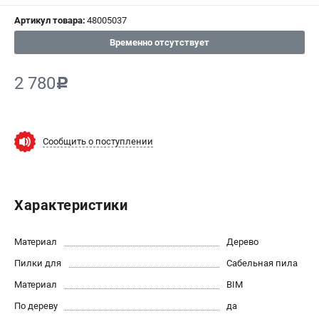
СРАВНЕНИЕ
(
0
)
Артикул товара:
48005037
Временно отсутствует
ИЗБРАННОЕ
(
0
)
2 780
c
МАГАЗИНЫ
СЕРВИС
Сообщить о поступлении
ПОДДЕРЖКА
Сервисный центр
Гарантия Milwaukee
Характеристики
Нашли дешевле?
Как нас найти
Материал
Дерево
Пилки для
Сабельная пила
ИНФОРМАЦИЯ
Материал
BIM
О компании
По дереву
да
О бренде