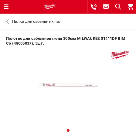
0 
Пилки для сабельных пил
₽
САНКТ-ПЕТЕРБУРГ
Полотно для сабельной пилы 300мм MILWAUKEE S1411DF BIM
Co (48005037), 5шт.
8 (812) 748-27-58
- ЗАКАЗ ИЗДЕЛИЙ
+7 (8112) 59-10-67
- ЗАКАЗ ЗАПЧАСТЕЙ
ЗАКАЗАТЬ ЗАПЧАСТЬ
ВХОД ИЛИ РЕГИСТРАЦИЯ
КАТАЛОГ
АКЦИИ