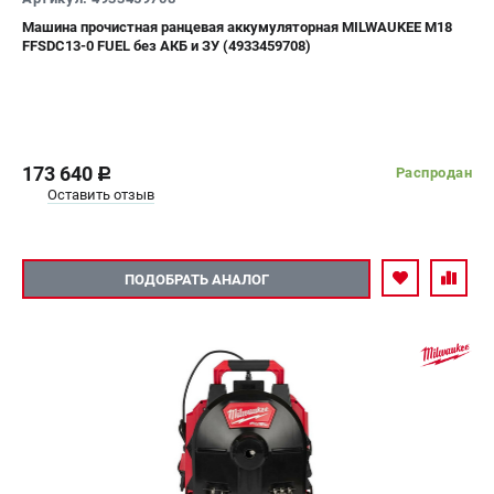
СРАВНЕНИЕ
(
0
)
Машина прочистная ранцевая аккумуляторная MILWAUKEE M18
FFSDC13-0 FUEL без АКБ и ЗУ (4933459708)
ИЗБРАННОЕ
(
0
)
МАГАЗИНЫ
173 640
Распродан
c
СЕРВИС
Оставить отзыв
ПОДДЕРЖКА
ПОДОБРАТЬ АНАЛОГ
Сервисный центр
Гарантия Milwaukee
Нашли дешевле?
Как нас найти
ИНФОРМАЦИЯ
О компании
О бренде