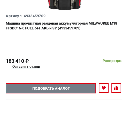
Новости
Юридическим лицам
Артикул: 4933459709
Правила обмена и возврата товара
Машина прочистная ранцевая аккумуляторная MILWAUKEE M18
Пользовательское соглашение
FFSDC16-0 FUEL без АКБ и ЗУ (4933459709)
ТЕЛЕФОН (САНКТ-ПЕТЕРБУРГ)
8 (812) 748-27-58
Информация размещённая на сайте не является публичной
183 410
Распродан
c
офертой.
Оставить отзыв
проспект Александровской Фермы, 29АЛ
8 (812) 748-27-58
8 (800) 550-70-46
Режим работы колл-центра:
ПОДОБРАТЬ АНАЛОГ
пн-пт - с 9:00 до 18:00
сб - с 10:00 до 16:00
вс - выходной
ЗАКАЗ ЗАПЧАСТЕЙ
+7 (8112) 59-10-67
zakaz@milwa-market.ru