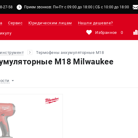
48-27-58
Прием звонков: Пн-Пт с 09:00 до 18:00 | СБ с 10:00 до 18:00
а
Сервис
Юридическим лицам
Нашли дешевле?
Избранное
0
инструмент
Термофены аккумуляторные М18
умуляторные М18 Milwaukee
ности