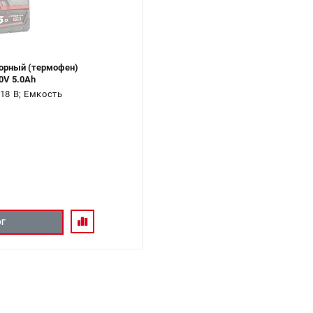
орный (термофен)
0V 5.0Ah
18 В; Емкость
ОГ