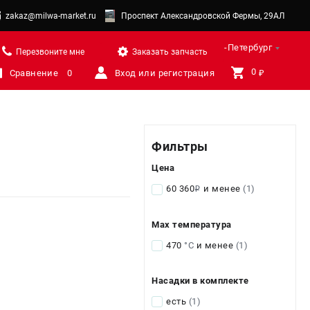
zakaz@milwa-market.ru
Проспект Александровской Фермы, 29АЛ
Санкт-Петербург
Перезвоните мне
Заказать запчасть
0 
Сравнение
0
Вход или регистрация
₽
Фильтры
Цена
60 360
и менее
(1)
i
Max температура
470
°С
и менее
(1)
Насадки в комплекте
есть
(1)