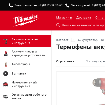
Заказ запчастей: +7 (8112) 59-10-67
Заказ изделий: 8 (812) 7
Магазины
Доставка
Оплат
Аккумуляторный
Каталог
Аккумуляторный 
инструмент
Термофены акк
Аккумуляторы и
зарядные устройства
Сортировка:
По популяр
Аксессуары
Запчасти
Измерительный
инструмент
Организация рабочего
места