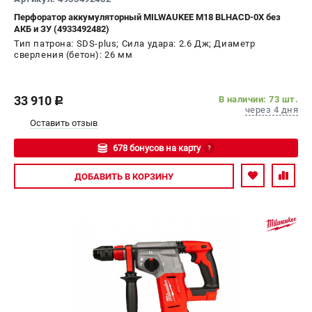
СРАВНЕНИЕ
(
0
)
Перфоратор аккумуляторный MILWAUKEE M18 BLHACD-0X без
АКБ и ЗУ (4933492482)
Тип патрона: SDS-plus; Сила удара: 2.6 Дж; Диаметр
ИЗБРАННОЕ
(
0
)
сверления (бетон): 26 мм
МАГАЗИНЫ
33 910
В наличии: 73 шт.
c
через 4 дня
СЕРВИС
Оставить отзыв
678 бонусов на карту
?
ПОДДЕРЖКА
Авторизуйтесь
ДОБАВИТЬ
В КОРЗИНУ
Сервисный центр
Гарантия Milwaukee
Нашли дешевле?
Как нас найти
ИНФОРМАЦИЯ
О компании
О бренде