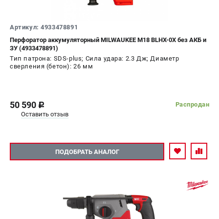
Новости
Юридическим лицам
Артикул: 4933478891
Правила обмена и возврата товара
Перфоратор аккумуляторный MILWAUKEE M18 BLHX-0X без АКБ и
Пользовательское соглашение
ЗУ (4933478891)
Тип патрона: SDS-plus; Сила удара: 2.3 Дж; Диаметр
сверления (бетон): 26 мм
ТЕЛЕФОН (САНКТ-ПЕТЕРБУРГ)
8 (812) 748-27-58
Информация размещённая на сайте не является публичной
50 590
Распродан
c
офертой.
Оставить отзыв
проспект Александровской Фермы, 29АЛ
8 (812) 748-27-58
8 (800) 550-70-46
Режим работы колл-центра:
ПОДОБРАТЬ АНАЛОГ
пн-пт - с 9:00 до 18:00
сб - с 10:00 до 16:00
вс - выходной
ЗАКАЗ ЗАПЧАСТЕЙ
+7 (8112) 59-10-67
zakaz@milwa-market.ru