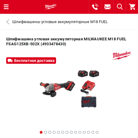
0 
Шлифмашины угловые аккумуляторные M18 FUEL
₽
САНКТ-ПЕТЕРБУРГ
Шлифмашина угловая аккумуляторная MILWAUKEE M18 FUEL
FSAG125XB-502X (4933478430)
8 (812) 748-27-58
- ЗАКАЗ ИЗДЕЛИЙ
Бесплатная доставка
+7 (8112) 59-10-67
- ЗАКАЗ ЗАПЧАСТЕЙ
ЗАКАЗАТЬ ЗАПЧАСТЬ
ВХОД ИЛИ РЕГИСТРАЦИЯ
КАТАЛОГ
АКЦИИ