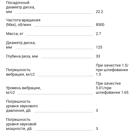
Посадочный
диаметр диска,
мм
22.2
Частота вращения
(Max), об/мин
8500
Масса, кг
2.7
Диаметр диска,
мм
125
Глубина реза, мм
33
При зачистке 1.5/
Погрешность
при шлифовании
вибрации, м/с2
1.5
При зачистке
Уровень вибрации,
5.01/при
м/с2
шлифовании 1.65
Погрешность
уровня звукового
давления, дБ
3
Погрешность
уровня звуковой
мощности, дБ
3