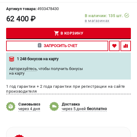
СРАВНЕНИЕ
(
0
)
Артикул товара:
4933478430
В наличии: 135 шт.
62 400 ₽
в магазинах
ИЗБРАННОЕ
(
0
)
В КОРЗИНУ
МАГАЗИНЫ
ЗАПРОСИТЬ СЧЕТ
СЕРВИС
1 248 бонусов на карту
ПОДДЕРЖКА
Авторизуйтесь
,
чтобы получить бонусы
на карту
Сервисный центр
Гарантия Milwaukee
1 год гарантии + 2 года гарантии при регистрации на сайте
производителя
Нашли дешевле?
Как нас найти
Самовывоз
Доставка
через 4 дня
через 5 дней
бесплатно
ИНФОРМАЦИЯ
О компании
О бренде