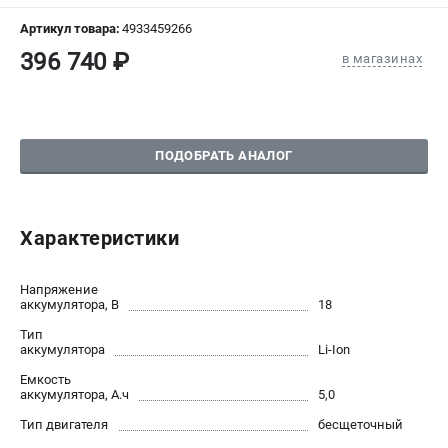
СРАВНЕНИЕ
(
0
)
Артикул товара:
4933459266
396 740 ₽
в магазинах
ИЗБРАННОЕ
(
0
)
МАГАЗИНЫ
ПОДОБРАТЬ АНАЛОГ
СЕРВИС
ПОДДЕРЖКА
Характеристики
Сервисный центр
Гарантия Milwaukee
Напряжение
Нашли дешевле?
аккумулятора, В
18
Как нас найти
Тип
аккумулятора
Li-Ion
Емкость
ИНФОРМАЦИЯ
аккумулятора, А.ч
5,0
О компании
Тип двигателя
бесщеточный
О бренде