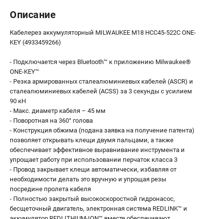
Описание
Кабелерез аккумуляторный MILWAUKEE M18 HCC45-522C ONE-
KEY (4933459266)
- Подключается через Bluetooth™ к приложению Milwaukee®
ONE-KEY™
- Резка армированных сталеалюминиевых кабелей (ASCR) и
сталеалюминиевых кабелей (ACSS) за 3 секунды с усилием
90 кН
- Макс. диаметр кабеля – 45 мм
- Поворотная на 360° голова
- Конструкция обжима (подана заявка на получение патента)
позволяет открывать клещи двумя пальцами, а также
обеспечивает эффективное выравнивание инструмента и
упрощает работу при использовании перчаток класса 3
- Провод закрывает клещи автоматически, избавляя от
необходимости делать это вручную и упрощая резы
посредине пролета кабеля
- Полностью закрытый высокоскоростной гидронасос,
бесщеточный двигатель, электронная система REDLINK™ и
аккумулятор REDLITHIUM-ION™ вместе обеспечивают