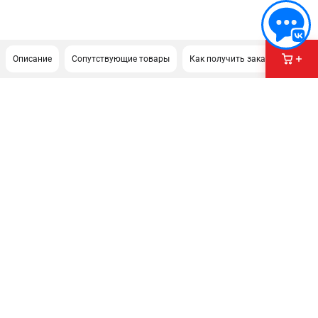
Описание
Сопутствующие товары
Как получить заказ?
ПОДДЕРЖКА
Сервисный центр
Гарантия Milwaukee
Нашли дешевле?
Как нас найти
ИНФОРМАЦИЯ
О компании
О бренде