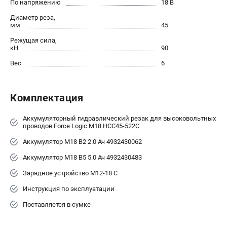
По напряжению
18 В
Новости
Диаметр реза,
Юридическим лицам
мм
45
Правила обмена и возврата товара
Режущая сила,
Пользовательское соглашение
кН
90
Вес
6
ТЕЛЕФОН (САНКТ-ПЕТЕРБУРГ)
8 (812) 748-27-58
Комплектация
Информация размещённая на сайте не является публичной
офертой.
Аккумуляторный гидравлический резак для высоковольтных
проводов Force Logic M18 HCC45-522C
проспект Александровской Фермы, 29АЛ
8 (812) 748-27-58
Аккумулятор M18 B2 2.0 Ач 4932430062
8 (800) 550-70-46
Режим работы колл-центра:
Аккумулятор M18 B5 5.0 Ач 4932430483
пн-пт - с 9:00 до 18:00
Зарядное устройство M12-18 C
сб - с 10:00 до 16:00
вс - выходной
Инструкция по эксплуатации
ЗАКАЗ ЗАПЧАСТЕЙ
Поставляется в сумке
+7 (8112) 59-10-67
zakaz@milwa-market.ru