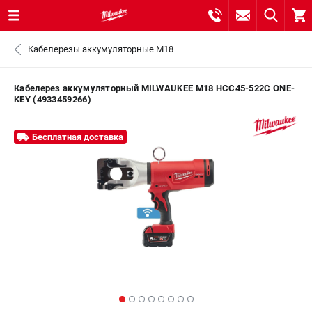
0 
Кабелерезы аккумуляторные M18
₽
САНКТ-ПЕТЕРБУРГ
Кабелерез аккумуляторный MILWAUKEE M18 HCC45-522C ONE-
KEY (4933459266)
8 (812) 748-27-58
- ЗАКАЗ ИЗДЕЛИЙ
Бесплатная доставка
+7 (8112) 59-10-67
- ЗАКАЗ ЗАПЧАСТЕЙ
ЗАКАЗАТЬ ЗАПЧАСТЬ
ВХОД ИЛИ РЕГИСТРАЦИЯ
КАТАЛОГ
АКЦИИ