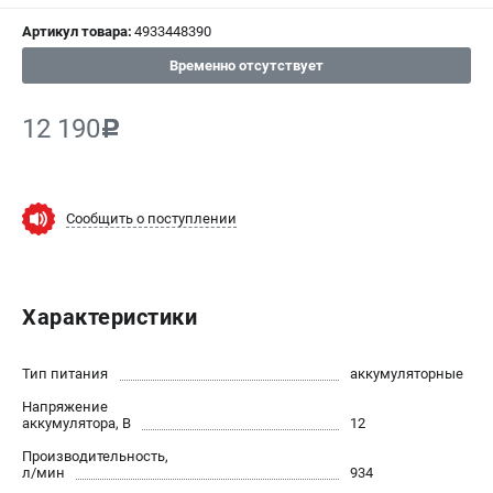
СРАВНЕНИЕ
(
0
)
Артикул товара:
4933448390
Временно отсутствует
ИЗБРАННОЕ
(
0
)
12 190
c
МАГАЗИНЫ
СЕРВИС
Сообщить о поступлении
ПОДДЕРЖКА
Сервисный центр
Гарантия Milwaukee
Характеристики
Нашли дешевле?
Как нас найти
Тип питания
аккумуляторные
Напряжение
ИНФОРМАЦИЯ
аккумулятора, В
12
О компании
Производительность,
л/мин
934
О бренде