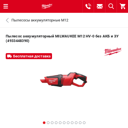
0 
Пылесосы аккумуляторные M12
₽
САНКТ-ПЕТЕРБУРГ
Пылесос аккумуляторный MILWAUKEE M12 HV-0 без АКБ и ЗУ
(4933448390)
8 (812) 748-27-58
- ЗАКАЗ ИЗДЕЛИЙ
Бесплатная доставка
+7 (8112) 59-10-67
- ЗАКАЗ ЗАПЧАСТЕЙ
ЗАКАЗАТЬ ЗАПЧАСТЬ
ВХОД ИЛИ РЕГИСТРАЦИЯ
КАТАЛОГ
АКЦИИ