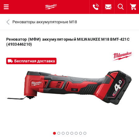
0 
Реноваторы аккумуляторные M18
₽
САНКТ-ПЕТЕРБУРГ
Реноватор (МФИ) аккумуляторный MILWAUKEE M18 BMT-421C
(4933446210)
8 (812) 748-27-58
- ЗАКАЗ ИЗДЕЛИЙ
Бесплатная доставка
+7 (8112) 59-10-67
- ЗАКАЗ ЗАПЧАСТЕЙ
ЗАКАЗАТЬ ЗАПЧАСТЬ
ВХОД ИЛИ РЕГИСТРАЦИЯ
КАТАЛОГ
АКЦИИ