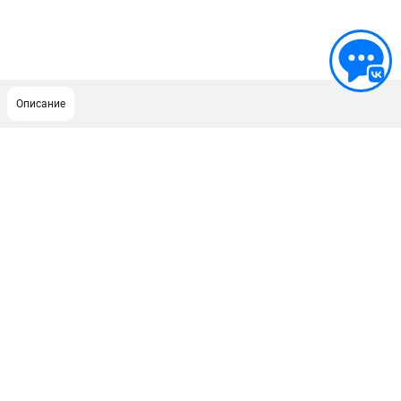
Описание
ПОДДЕРЖКА
Сервисный центр
Гарантия Milwaukee
Нашли дешевле?
Как нас найти
ИНФОРМАЦИЯ
О компании