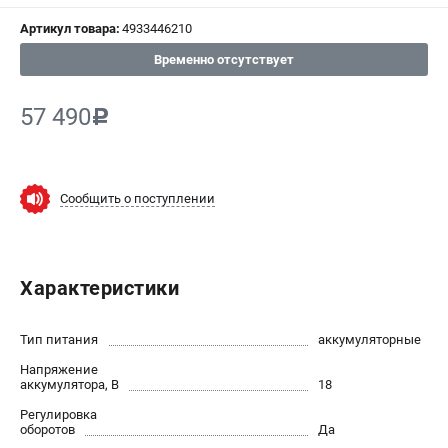
СРАВНЕНИЕ
(
0
)
Артикул товара:
4933446210
Временно отсутствует
ИЗБРАННОЕ
(
0
)
57 490
c
МАГАЗИНЫ
СЕРВИС
Сообщить о поступлении
ПОДДЕРЖКА
Сервисный центр
Гарантия Milwaukee
Характеристики
Нашли дешевле?
Как нас найти
Тип питания
аккумуляторные
Напряжение
ИНФОРМАЦИЯ
аккумулятора, В
18
О компании
Регулировка
оборотов
Да
О бренде