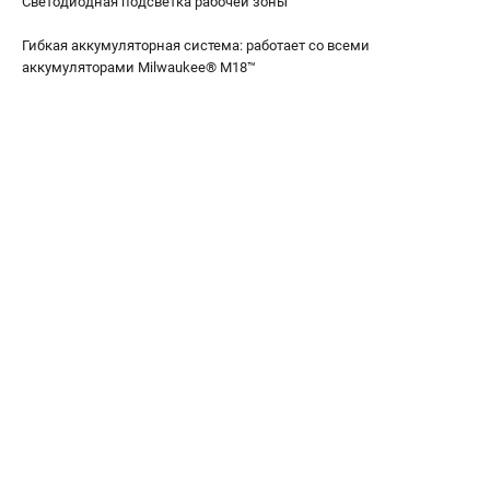
Светодиодная подсветка рабочей зоны
Гибкая аккумуляторная система: работает со всеми
аккумуляторами Milwaukee® М18™