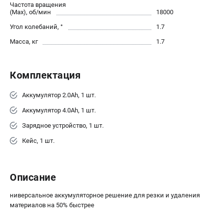
Частота вращения
Новости
(Max), об/мин
18000
Юридическим лицам
Угол колебаний, °
1.7
Правила обмена и возврата товара
Масса, кг
1.7
Пользовательское соглашение
Комплектация
ТЕЛЕФОН (САНКТ-ПЕТЕРБУРГ)
8 (812) 748-27-58
Аккумулятор 2.0Ah, 1 шт.
Информация размещённая на сайте не является публичной
офертой.
Аккумулятор 4.0Ah, 1 шт.
проспект Александровской Фермы, 29АЛ
Зарядное устройство, 1 шт.
8 (812) 748-27-58
Кейс, 1 шт.
8 (800) 550-70-46
Режим работы колл-центра:
пн-пт - с 9:00 до 18:00
сб - с 10:00 до 16:00
Описание
вс - выходной
ЗАКАЗ ЗАПЧАСТЕЙ
ниверсальное аккумуляторное решение для резки и удаления
+7 (8112) 59-10-67
материалов на 50% быстрее
zakaz@milwa-market.ru