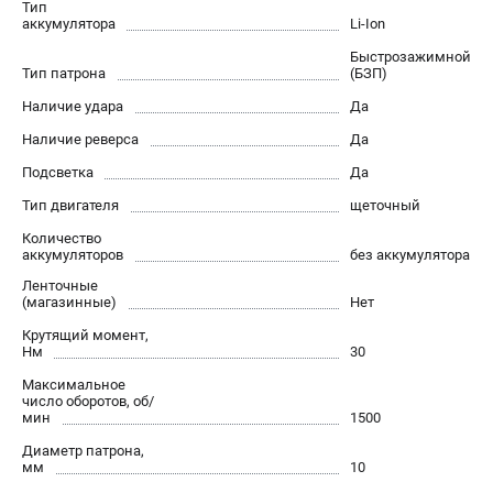
Тип
Новости
аккумулятора
Li-Ion
Юридическим лицам
Быстрозажимной
Правила обмена и возврата товара
Тип патрона
(БЗП)
Пользовательское соглашение
Наличие удара
Да
Наличие реверса
Да
Подсветка
ТЕЛЕФОН (САНКТ-ПЕТЕРБУРГ)
Да
8 (812) 748-27-58
Тип двигателя
щеточный
Информация размещённая на сайте не является публичной
Количество
офертой.
аккумуляторов
без аккумулятора
проспект Александровской Фермы, 29АЛ
Ленточные
8 (812) 748-27-58
(магазинные)
Нет
8 (800) 550-70-46
Крутящий момент,
Режим работы колл-центра:
Нм
30
пн-пт - с 9:00 до 18:00
сб - с 10:00 до 16:00
Максимальное
вс - выходной
число оборотов, об/
мин
1500
ЗАКАЗ ЗАПЧАСТЕЙ
+7 (8112) 59-10-67
Диаметр патрона,
мм
10
zakaz@milwa-market.ru