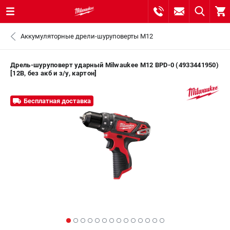
0 
Аккумуляторные дрели-шуруповерты M12
₽
САНКТ-ПЕТЕРБУРГ
Дрель-шуруповерт ударный Milwaukee M12 BPD-0 (4933441950)
[12В, без акб и з/у, картон]
8 (812) 748-27-58
- ЗАКАЗ ИЗДЕЛИЙ
Бесплатная доставка
+7 (8112) 59-10-67
- ЗАКАЗ ЗАПЧАСТЕЙ
ЗАКАЗАТЬ ЗАПЧАСТЬ
ВХОД ИЛИ РЕГИСТРАЦИЯ
КАТАЛОГ
АКЦИИ