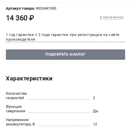
СРАВНЕНИЕ
(
0
)
Артикул товара:
4933441950
14 360 ₽
в магазинах
ИЗБРАННОЕ
(
0
)
1 год гарантии + 2 года гарантии при регистрации на сайте
МАГАЗИНЫ
производителя
СЕРВИС
ПОДОБРАТЬ АНАЛОГ
ПОДДЕРЖКА
Сервисный центр
Характеристики
Гарантия Milwaukee
Нашли дешевле?
Количество
Как нас найти
скоростей
2
Функция
сверления
Да
ИНФОРМАЦИЯ
Напряжение
О компании
аккумулятора, В
12
О бренде