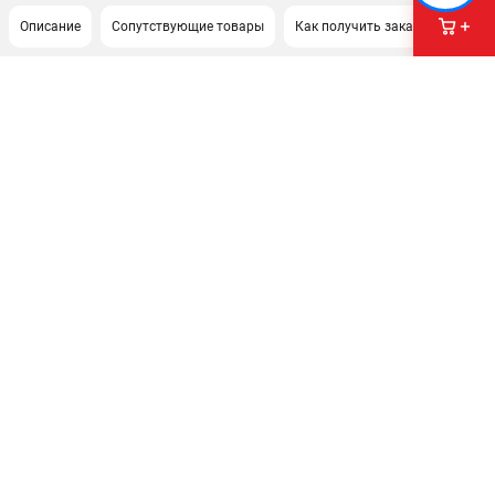
Описание
Сопутствующие товары
Как получить заказ?
ПОДДЕРЖКА
Сервисный центр
Гарантия Milwaukee
Нашли дешевле?
Как нас найти
ИНФОРМАЦИЯ
О компании
О бренде
Новости
Юридическим лицам