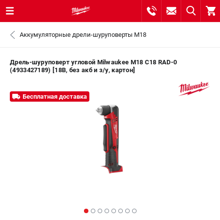
0 
Аккумуляторные дрели-шуруповерты M18
₽
САНКТ-ПЕТЕРБУРГ
Дрель-шуруповерт угловой Milwaukee M18 C18 RAD-0
(4933427189) [18В, без акб и з/у, картон]
8 (812) 748-27-58
- ЗАКАЗ ИЗДЕЛИЙ
Бесплатная доставка
+7 (8112) 59-10-67
- ЗАКАЗ ЗАПЧАСТЕЙ
ЗАКАЗАТЬ ЗАПЧАСТЬ
ВХОД ИЛИ РЕГИСТРАЦИЯ
КАТАЛОГ
АКЦИИ