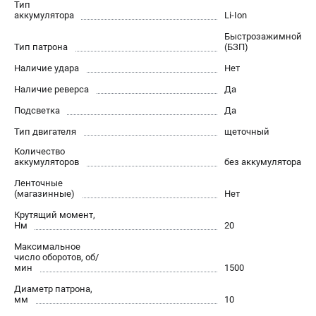
Тип
Новости
аккумулятора
Li-Ion
Юридическим лицам
Быстрозажимной
Правила обмена и возврата товара
Тип патрона
(БЗП)
Пользовательское соглашение
Наличие удара
Нет
Наличие реверса
Да
Подсветка
ТЕЛЕФОН (САНКТ-ПЕТЕРБУРГ)
Да
8 (812) 748-27-58
Тип двигателя
щеточный
Информация размещённая на сайте не является публичной
Количество
офертой.
аккумуляторов
без аккумулятора
проспект Александровской Фермы, 29АЛ
Ленточные
8 (812) 748-27-58
(магазинные)
Нет
8 (800) 550-70-46
Крутящий момент,
Режим работы колл-центра:
Нм
20
пн-пт - с 9:00 до 18:00
сб - с 10:00 до 16:00
Максимальное
вс - выходной
число оборотов, об/
мин
1500
ЗАКАЗ ЗАПЧАСТЕЙ
+7 (8112) 59-10-67
Диаметр патрона,
мм
10
zakaz@milwa-market.ru