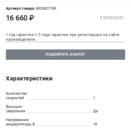
СРАВНЕНИЕ
(
0
)
Артикул товара:
4933427189
16 660 ₽
в магазинах
ИЗБРАННОЕ
(
0
)
1 год гарантии + 2 года гарантии при регистрации на сайте
МАГАЗИНЫ
производителя
СЕРВИС
ПОДОБРАТЬ АНАЛОГ
ПОДДЕРЖКА
Сервисный центр
Характеристики
Гарантия Milwaukee
Нашли дешевле?
Количество
Как нас найти
скоростей
1
Функция
сверления
Да
ИНФОРМАЦИЯ
Напряжение
О компании
аккумулятора, В
18
О бренде