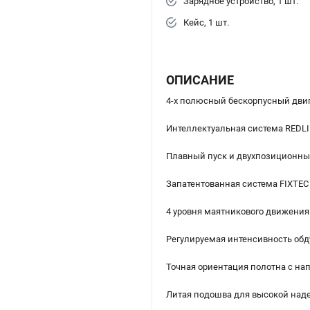
Зарядное устройство, 1 шт.
Кейс, 1 шт.
ОПИСАНИЕ
4-х полюсный бескорпусный двиг
Интеллектуальная система REDLI
Плавный пуск и двухпозиционны
Запатентованная система FIXTEC 
4 уровня маятникового движени
Регулируемая интенсивность обд
Точная ориентация полотна с н
Литая подошва для высокой над