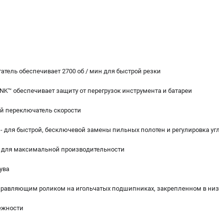
атель обеспечивает 2700 об / мин для быстрой резки
NK™ обеспечивает защиту от перегрузок инструмента и батареи
й переключатель скорости
- для быстрой, бесключевой замены пильных полотен и регулировка угла
я для максимальной производительности
ува
аправляющим роликом на игольчатых подшипниках, закрепленном в ни
ежности