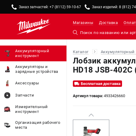
Заказ запчастей: +7 (8112) 59-10-67
Заказ изделий: 8 (812) 7
Магазины
Доставка
Оплат
Аккумуляторный
Каталог
Аккумуляторный 
инструмент
Лобзик аккуму
Аккумуляторы и
HD18 JSB-402C 
зарядные устройства
Аксессуары
Бесплатная доставка
Запчасти
Артикул товара:
4933426660
Измерительный
инструмент
Организация рабочего
места