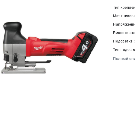
Тип крепле
Маятниковы
Напряжение
Емкость акк
Подсветка :
Тип подошв
Полный сп