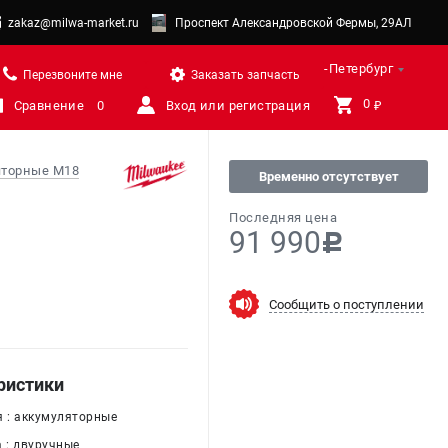
zakaz@milwa-market.ru
Проспект Александровской Фермы, 29АЛ
Санкт-Петербург
Перезвоните мне
Заказать запчасть
0 
Сравнение
0
Вход или регистрация
₽
яторные M18
Временно отсутствует
Последняя цена
91 990
c
Сообщить о поступлении
ристики
я : аккумуляторные
 : двуручные