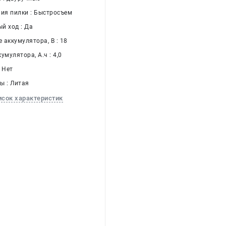
ния пилки : Быстросъем
й ход : Да
 аккумулятора, В : 18
умулятора, А.ч : 4,0
 Нет
ы : Литая
исок характеристик