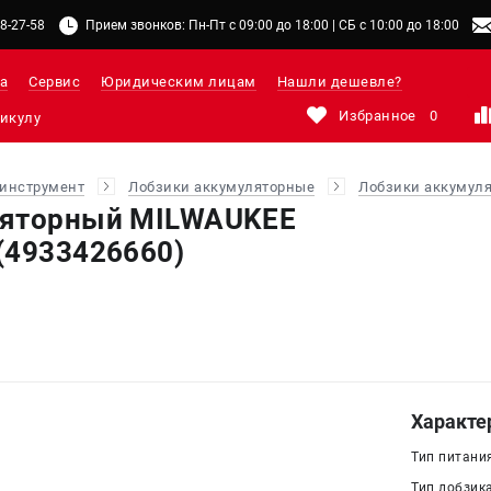
48-27-58
Прием звонков: Пн-Пт с 09:00 до 18:00 | СБ с 10:00 до 18:00
а
Сервис
Юридическим лицам
Нашли дешевле?
Избранное
0
инструмент
Лобзики аккумуляторные
Лобзики аккумул
ляторный MILWAUKEE
(4933426660)
Характе
Тип питани
Тип лобзика