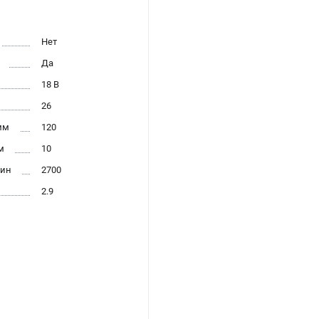
Нет
Да
18 В
26
мм
120
м
10
мин
2700
2.9