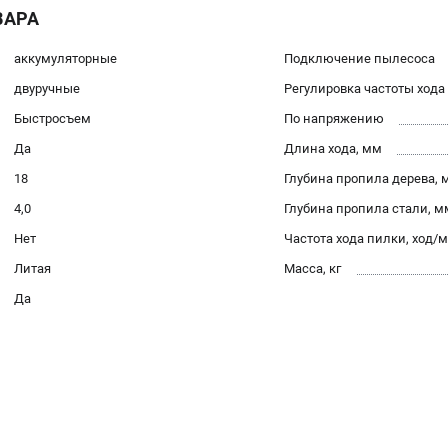
ВАРА
аккумуляторные
Подключение пылесоса
двуручные
Регулировка частоты хода
Быстросъем
По напряжению
Да
Длина хода, мм
18
Глубина пропила дерева, 
4,0
Глубина пропила стали, м
Нет
Частота хода пилки, ход/
Литая
Масса, кг
Да