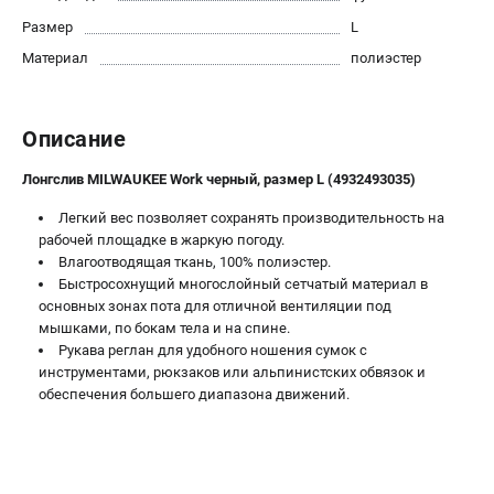
Новости
Размер
L
Юридическим лицам
Материал
полиэстер
Правила обмена и возврата товара
Пользовательское соглашение
Описание
ТЕЛЕФОН (САНКТ-ПЕТЕРБУРГ)
Лонгслив MILWAUKEE Work черный, размер L (4932493035)
8 (812) 748-27-58
Легкий вес позволяет сохранять производительность на
Информация размещённая на сайте не является публичной
офертой.
рабочей площадке в жаркую погоду.
Влагоотводящая ткань, 100% полиэстер.
проспект Александровской Фермы, 29АЛ
Быстросохнущий многослойный сетчатый материал в
8 (812) 748-27-58
основных зонах пота для отличной вентиляции под
8 (800) 550-70-46
мышками, по бокам тела и на спине.
Режим работы колл-центра:
Рукава реглан для удобного ношения сумок с
пн-пт - с 9:00 до 18:00
инструментами, рюкзаков или альпинистских обвязок и
сб - с 10:00 до 16:00
обеспечения большего диапазона движений.
вс - выходной
ЗАКАЗ ЗАПЧАСТЕЙ
+7 (8112) 59-10-67
zakaz@milwa-market.ru