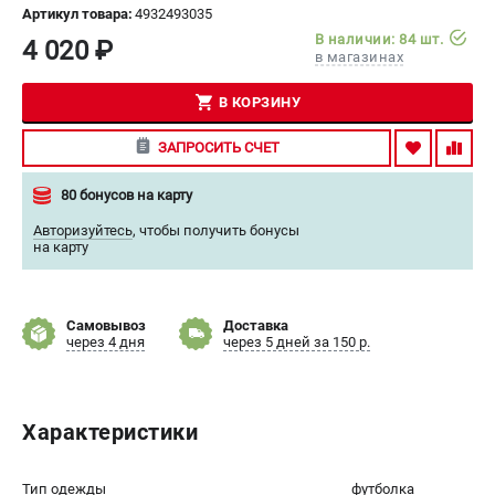
Артикул товара:
4932493035
СРАВНЕНИЕ
(
0
)
В наличии: 84 шт.
4 020 ₽
в магазинах
ИЗБРАННОЕ
(
0
)
В КОРЗИНУ
МАГАЗИНЫ
ЗАПРОСИТЬ СЧЕТ
СЕРВИС
80 бонусов на карту
Авторизуйтесь
,
чтобы получить бонусы
ПОДДЕРЖКА
на карту
Сервисный центр
Гарантия Milwaukee
Самовывоз
Доставка
Нашли дешевле?
через 4 дня
через 5 дней за 150 р.
Как нас найти
ИНФОРМАЦИЯ
Характеристики
О компании
О бренде
Тип одежды
футболка