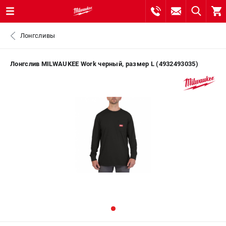
0 
Лонгсливы
₽
САНКТ-ПЕТЕРБУРГ
Лонгслив MILWAUKEE Work черный, размер L (4932493035)
8 (812) 748-27-58
- ЗАКАЗ ИЗДЕЛИЙ
+7 (8112) 59-10-67
- ЗАКАЗ ЗАПЧАСТЕЙ
ЗАКАЗАТЬ ЗАПЧАСТЬ
ВХОД ИЛИ РЕГИСТРАЦИЯ
КАТАЛОГ
АКЦИИ