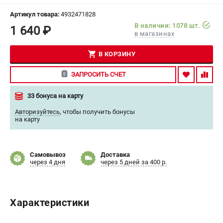
СРАВНЕНИЕ
(
0
)
Артикул товара:
4932471828
В наличии: 1078 шт.
1 640 ₽
в магазинах
ИЗБРАННОЕ
(
0
)
В КОРЗИНУ
МАГАЗИНЫ
ЗАПРОСИТЬ СЧЕТ
СЕРВИС
33 бонуса на карту
ПОДДЕРЖКА
Авторизуйтесь
,
чтобы получить бонусы
на карту
Сервисный центр
Гарантия Milwaukee
Нашли дешевле?
Самовывоз
Доставка
через 4 дня
через 5 дней за 400 р.
Как нас найти
ИНФОРМАЦИЯ
Характеристики
О компании
О бренде