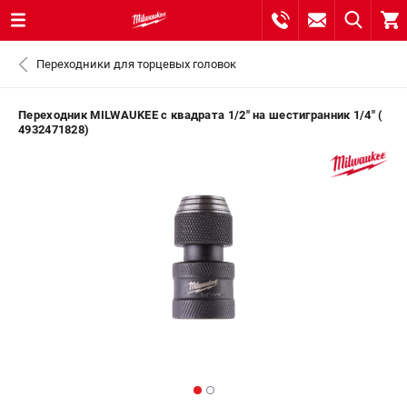
0 
Переходники для торцевых головок
₽
САНКТ-ПЕТЕРБУРГ
Переходник MILWAUKEE с квадрата 1/2" на шестигранник 1/4" (
4932471828)
8 (812) 748-27-58
- ЗАКАЗ ИЗДЕЛИЙ
+7 (8112) 59-10-67
- ЗАКАЗ ЗАПЧАСТЕЙ
ЗАКАЗАТЬ ЗАПЧАСТЬ
ВХОД ИЛИ РЕГИСТРАЦИЯ
КАТАЛОГ
АКЦИИ