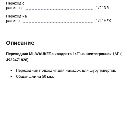
Переход с
Новости
размера
1/2" DR
Юридическим лицам
Переход на
Правила обмена и возврата товара
размер
1/4" HEX
Пользовательское соглашение
Описание
ТЕЛЕФОН (САНКТ-ПЕТЕРБУРГ)
8 (812) 748-27-58
Переходник MILWAUKEE с квадрата 1/2" на шестигранник 1/4" (
4932471828)
Информация размещённая на сайте не является публичной
офертой.
Переходник подходит для насадок для шуруповертов.
проспект Александровской Фермы, 29АЛ
Общая длина 50 мм.
8 (812) 748-27-58
8 (800) 550-70-46
Режим работы колл-центра:
пн-пт - с 9:00 до 18:00
сб - с 10:00 до 16:00
вс - выходной
ЗАКАЗ ЗАПЧАСТЕЙ
+7 (8112) 59-10-67
zakaz@milwa-market.ru