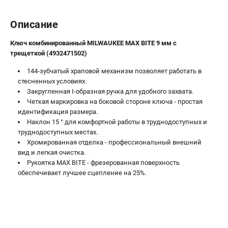
Новости
Юридическим лицам
Описание
Правила обмена и возврата товара
Ключ комбинированный MILWAUKEE MAX BITE 9 мм с
Пользовательское соглашение
трещеткой (4932471502)
144-зубчатый храповой механизм позволяет работать в
ТЕЛЕФОН (САНКТ-ПЕТЕРБУРГ)
стесненных условиях.
8 (812) 748-27-58
Закругленная I-образная ручка для удобного захвата.
Информация размещённая на сайте не является публичной
Четкая маркировка на боковой стороне ключа - простая
офертой.
идентификация размера.
Наклон 15 ° для комфортной работы в труднодоступных и
проспект Александровской Фермы, 29АЛ
труднодоступных местах.
8 (812) 748-27-58
Хромированная отделка - профессиональный внешний
8 (800) 550-70-46
вид и легкая очистка.
Режим работы колл-центра:
Рукоятка MAX BITE - фрезерованная поверхность
пн-пт - с 9:00 до 18:00
обеспечивает лучшее сцепление на 25%.
сб - с 10:00 до 16:00
вс - выходной
ЗАКАЗ ЗАПЧАСТЕЙ
+7 (8112) 59-10-67
zakaz@milwa-market.ru