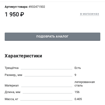
СРАВНЕНИЕ
(
0
)
Артикул товара:
4932471502
1 950 ₽
в магазинах
ИЗБРАННОЕ
(
0
)
МАГАЗИНЫ
ПОДОБРАТЬ АНАЛОГ
СЕРВИС
ПОДДЕРЖКА
Характеристики
Сервисный центр
Гарантия Milwaukee
Трещётка
Есть
Нашли дешевле?
Размер,, мм
9
Как нас найти
легированная
Материал
сталь
ИНФОРМАЦИЯ
Длина, мм
156
О компании
Масса, кг
0.405
О бренде