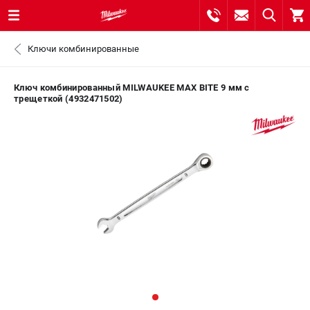
0 
Ключи комбинированные
₽
САНКТ-ПЕТЕРБУРГ
Ключ комбинированный MILWAUKEE MAX BITE 9 мм с
трещеткой (4932471502)
8 (812) 748-27-58
- ЗАКАЗ ИЗДЕЛИЙ
+7 (8112) 59-10-67
- ЗАКАЗ ЗАПЧАСТЕЙ
ЗАКАЗАТЬ ЗАПЧАСТЬ
ВХОД ИЛИ РЕГИСТРАЦИЯ
КАТАЛОГ
АКЦИИ