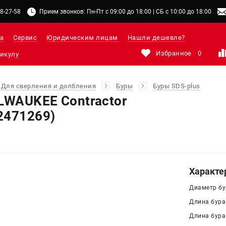
48-27-58
Прием звонков: Пн-Пт с 09:00 до 18:00 | СБ с 10:00 до 18:00
а
Сервис
Юридическим лицам
Нашли дешевле?
Избранное
0
Для сверления и долбления
Буры
Буры SDS-plus
ILWAUKEE Contractor
2471269)
Характе
Диаметр бур
Длина бура
Длина бура