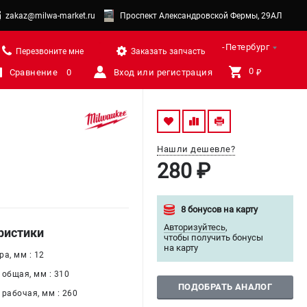
zakaz@milwa-market.ru
Проспект Александровской Фермы, 29АЛ
Санкт-Петербург
Перезвоните мне
Заказать запчасть
0 
Сравнение
0
Вход или регистрация
₽
Нашли дешевле?
280 ₽
8 бонусов на карту
Авторизуйтесь
,
ристики
чтобы получить бонусы
на карту
а, мм : 12
 общая, мм : 310
ПОДОБРАТЬ АНАЛОГ
 рабочая, мм : 260