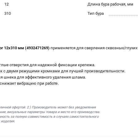
12
Длина бура рабочая, мм
310
Тип бура
or 12х310 мм (4932471269)
применяется для сверления сквозных/глухих 
глые отверстия для надежной фиксации крепежа.
к с двумя режущими кромками для лучшей производительности.
я шнека для эффективного удаления шлама.
 снижает вибрацию при работе.
бличной офертой. 2.) Производитель может без уведомления
кие, визуальные параметры товара и место его производства.
нность за полную совместимость в случаях самостоятельного
 изделия.