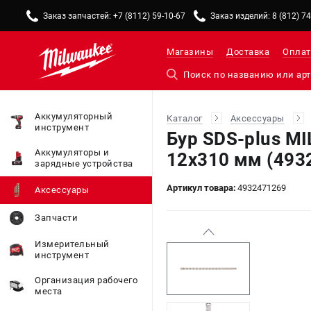
Заказ запчастей: +7 (8112) 59-10-67
Заказ изделий: 8 (812) 7
Магазины
Доставка
Оплат
Аккумуляторный
Каталог
Аксессуары
инструмент
Бур SDS-plus M
Аккумуляторы и
12х310 мм (493
зарядные устройства
Артикул товара:
4932471269
Аксессуары
Запчасти
Измерительный
инструмент
Организация рабочего
места