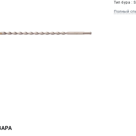
Тип бура : 
Полный сп
ВАРА