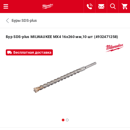
0 
Буры SDS-plus
₽
САНКТ-ПЕТЕРБУРГ
Бур SDS-plus MILWAUKEE MX4 16х260 мм,10 шт (4932471258)
8 (812) 748-27-58
- ЗАКАЗ ИЗДЕЛИЙ
Бесплатная доставка
+7 (8112) 59-10-67
- ЗАКАЗ ЗАПЧАСТЕЙ
ЗАКАЗАТЬ ЗАПЧАСТЬ
ВХОД ИЛИ РЕГИСТРАЦИЯ
КАТАЛОГ
АКЦИИ