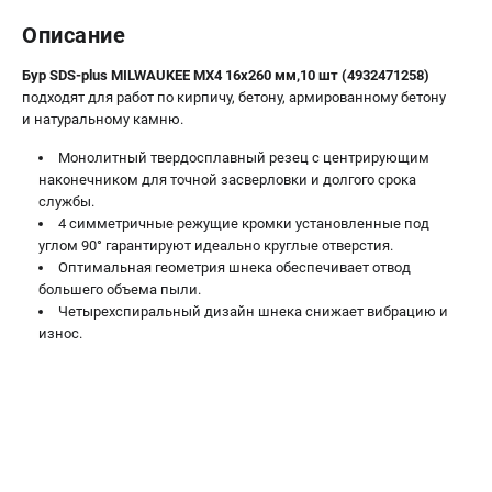
Новости
Описание
Юридическим лицам
Правила обмена и возврата товара
Бур SDS-plus MILWAUKEE MX4 16х260 мм,10 шт (4932471258)
подходят для работ по кирпичу, бетону, армированному бетону
Пользовательское соглашение
и натуральному камню.
Монолитный твердосплавный резец с центрирующим
ТЕЛЕФОН (САНКТ-ПЕТЕРБУРГ)
наконечником для точной засверловки и долгого срока
8 (812) 748-27-58
службы.
Информация размещённая на сайте не является публичной
4 симметричные режущие кромки установленные под
офертой.
углом 90° гарантируют идеально круглые отверстия.
Оптимальная геометрия шнека обеспечивает отвод
проспект Александровской Фермы, 29АЛ
большего объема пыли.
8 (812) 748-27-58
Четырехспиральный дизайн шнека снижает вибрацию и
8 (800) 550-70-46
износ.
Режим работы колл-центра:
пн-пт - с 9:00 до 18:00
сб - с 10:00 до 16:00
вс - выходной
ЗАКАЗ ЗАПЧАСТЕЙ
+7 (8112) 59-10-67
zakaz@milwa-market.ru