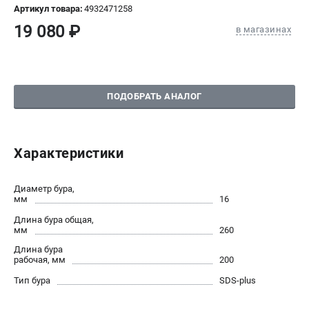
Артикул товара:
4932471258
СРАВНЕНИЕ
(
0
)
19 080 ₽
в магазинах
ИЗБРАННОЕ
(
0
)
МАГАЗИНЫ
ПОДОБРАТЬ АНАЛОГ
СЕРВИС
Характеристики
ПОДДЕРЖКА
Сервисный центр
Диаметр бура,
Гарантия Milwaukee
мм
16
Нашли дешевле?
Длина бура общая,
Как нас найти
мм
260
Длина бура
рабочая, мм
200
ИНФОРМАЦИЯ
Тип бура
SDS-plus
О компании
О бренде