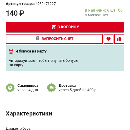
Артикул товара:
4932471227
СРАВНЕНИЕ
(
0
)
В наличии: 6 шт.
140 ₽
в магазинах
ИЗБРАННОЕ
(
0
)
В КОРЗИНУ
МАГАЗИНЫ
ЗАПРОСИТЬ СЧЕТ
СЕРВИС
4 бонуса на карту
Авторизуйтесь
,
чтобы получить бонусы
ПОДДЕРЖКА
на карту
Сервисный центр
Гарантия Milwaukee
Самовывоз
Доставка
Нашли дешевле?
через 4 дня
через 5 дней за 400 р.
Как нас найти
ИНФОРМАЦИЯ
Характеристики
О компании
О бренде
Диаметр бура,