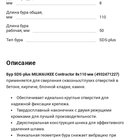
мм
8
Новости
Длина бура общая,
Юридическим лицам
мм
110
Правила обмена и возврата товара
Длина бура
Пользовательское соглашение
рабочая, мм
50
Тип бура
SDS-plus
ТЕЛЕФОН (САНКТ-ПЕТЕРБУРГ)
8 (812) 748-27-58
Описание
Информация размещённая на сайте не является публичной
офертой.
Бур SDS-plus MILWAUKEE Contractor 8х110 мм (4932471227)
проспект Александровской Фермы, 29АЛ
применяется для сверления сквозных/глухих отверстий в
8 (812) 748-27-58
бетоне, кирпиче, блочной кладке, камне.
8 (800) 550-70-46
Режим работы колл-центра:
Обеспечивает идеально круглые отверстия для
пн-пт - с 9:00 до 18:00
надежной фиксации крепежа.
сб - с 10:00 до 16:00
Твердосплавный наконечник с двумя режущими
вс - выходной
кромками для лучшей производительности.
ЗАКАЗ ЗАПЧАСТЕЙ
Двухспиральная конструкция шнека для эффективного
+7 (8112) 59-10-67
удаления шлама.
Уникальная геометрия бура снижает вибрацию при
zakaz@milwa-market.ru