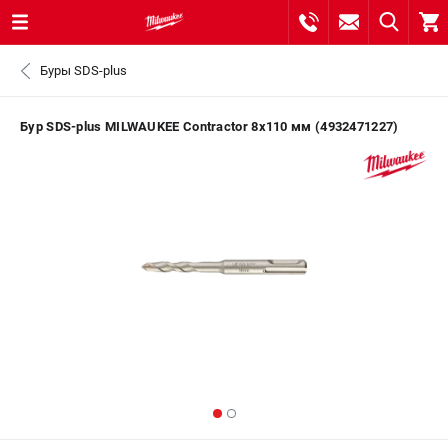
0 
Буры SDS-plus
₽
САНКТ-ПЕТЕРБУРГ
Бур SDS-plus MILWAUKEE Contractor 8х110 мм (4932471227)
8 (812) 748-27-58
- ЗАКАЗ ИЗДЕЛИЙ
+7 (8112) 59-10-67
- ЗАКАЗ ЗАПЧАСТЕЙ
ЗАКАЗАТЬ ЗАПЧАСТЬ
ВХОД ИЛИ РЕГИСТРАЦИЯ
КАТАЛОГ
АКЦИИ