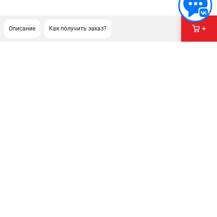
Описание
Как получить заказ?
ПОДДЕРЖКА
Сервисный центр
Гарантия Milwaukee
Нашли дешевле?
Как нас найти
ИНФОРМАЦИЯ
О компании
О бренде
Новости