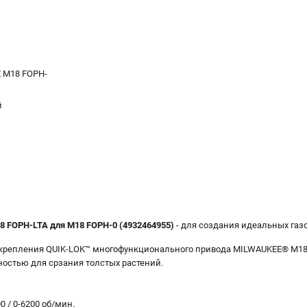
 M18 FOPH-
й
 FOPH-LTA для M18 FOPH-0 (4932464955)
- для создания идеальных газо
 крепления QUIK-LOK™ многофункционального привода MILWAUKEE® M18
остью для срзания толстых растений.
0 / 0-6200 об/мин.