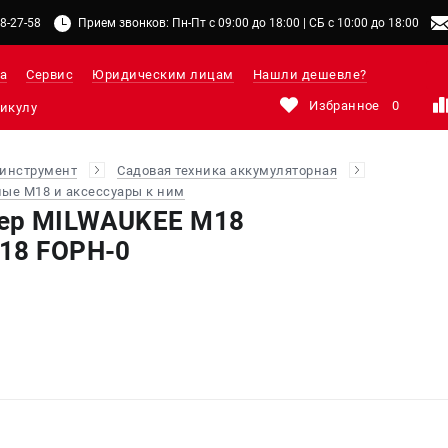
48-27-58
Прием звонков: Пн-Пт с 09:00 до 18:00 | СБ с 10:00 до 18:00
а
Сервис
Юридическим лицам
Нашли дешевле?
Избранное
0
инструмент
Садовая техника аккумуляторная
ые M18 и аксессуары к ним
ер MILWAUKEE M18
18 FOPH-0