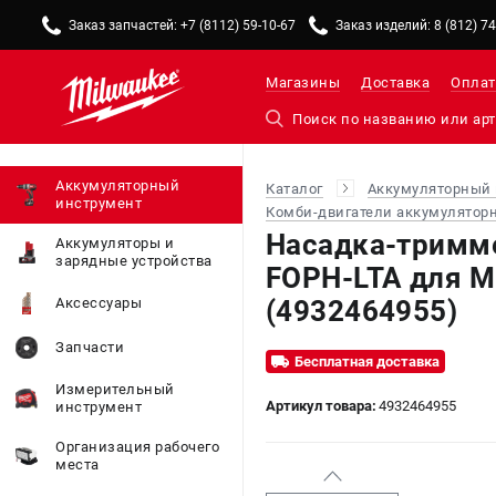
Заказ запчастей: +7 (8112) 59-10-67
Заказ изделий: 8 (812) 7
Магазины
Доставка
Оплат
Аккумуляторный
Каталог
Аккумуляторный 
инструмент
Комби-двигатели аккумуляторн
Насадка-тримм
Аккумуляторы и
зарядные устройства
FOPH-LTA для M
(4932464955)
Аксессуары
Запчасти
Бесплатная доставка
Измерительный
Артикул товара:
4932464955
инструмент
Организация рабочего
места