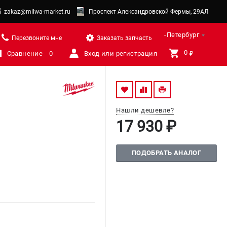
zakaz@milwa-market.ru
Проспект Александровской Фермы, 29АЛ
Санкт-Петербург
Перезвоните мне
Заказать запчасть
0 
Сравнение
0
Вход или регистрация
₽
Нашли дешевле?
17 930 ₽
ПОДОБРАТЬ АНАЛОГ