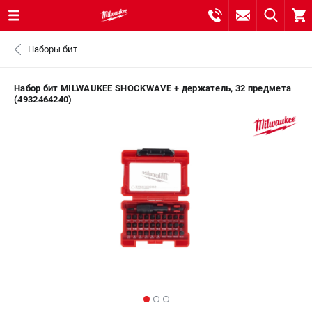
0 
Наборы бит
₽
САНКТ-ПЕТЕРБУРГ
Набор бит MILWAUKEE SHOCKWAVE + держатель, 32 предмета
(4932464240)
8 (812) 748-27-58
- ЗАКАЗ ИЗДЕЛИЙ
+7 (8112) 59-10-67
- ЗАКАЗ ЗАПЧАСТЕЙ
ЗАКАЗАТЬ ЗАПЧАСТЬ
ВХОД ИЛИ РЕГИСТРАЦИЯ
КАТАЛОГ
АКЦИИ