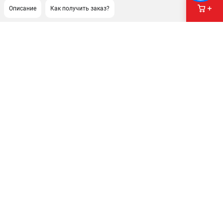
Описание
Как получить заказ?
ПОДДЕРЖКА
Сервисный центр
Гарантия Milwaukee
Нашли дешевле?
Как нас найти
ИНФОРМАЦИЯ
О компании
О бренде
Новости
Юридическим лицам
Правила обмена и возврата товара