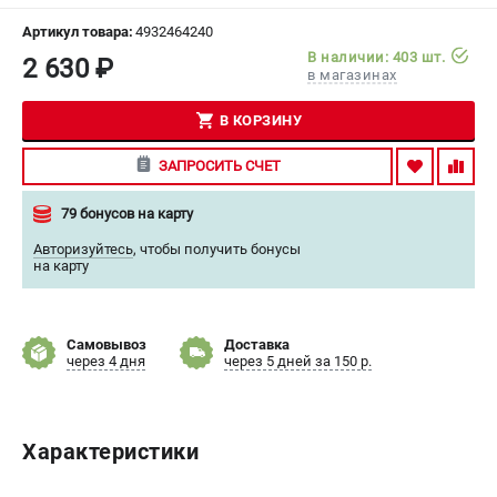
СРАВНЕНИЕ
(
0
)
Артикул товара:
4932464240
В наличии: 403 шт.
2 630 ₽
в магазинах
ИЗБРАННОЕ
(
0
)
В КОРЗИНУ
МАГАЗИНЫ
ЗАПРОСИТЬ СЧЕТ
СЕРВИС
79 бонусов на карту
ПОДДЕРЖКА
Авторизуйтесь
,
чтобы получить бонусы
на карту
Сервисный центр
Гарантия Milwaukee
Нашли дешевле?
Самовывоз
Доставка
через 4 дня
через 5 дней за 150 р.
Как нас найти
ИНФОРМАЦИЯ
Характеристики
О компании
О бренде