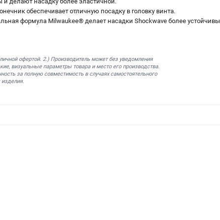
 и делают насадку более эластичной.
нечник обеспечивает отличную посадку в головку винта.
иальная формула Milwaukee® делает насадки Shockwave более устойчивы
бличной офертой. 2.) Производитель может без уведомления
кие, визуальные параметры товара и место его производства.
нность за полную совместимость в случаях самостоятельного
 изделия.