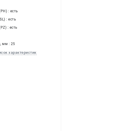
PH) : есть
L) : есть
PZ) : есть
 мм : 25
исок характеристик