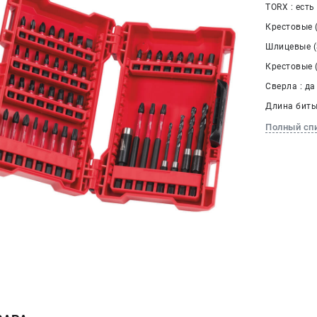
TORX : есть
Крестовые (
Шлицевые (S
Крестовые (
Сверла : да
Длина биты,
Полный сп