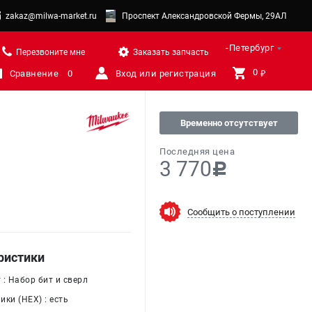
zakaz@milwa-market.ru
Проспект Александровской Фермы, 29АЛ
Санкт-Петербург
Перезвоните мне
Заказать запчасть
0 
Сравнение
0
Вход или регистрация
₽
Временно отсутствует
Последняя цена
3 770
c
Сообщить о поступлении
ристики
: Набор бит и сверл
ки (HEX) : есть