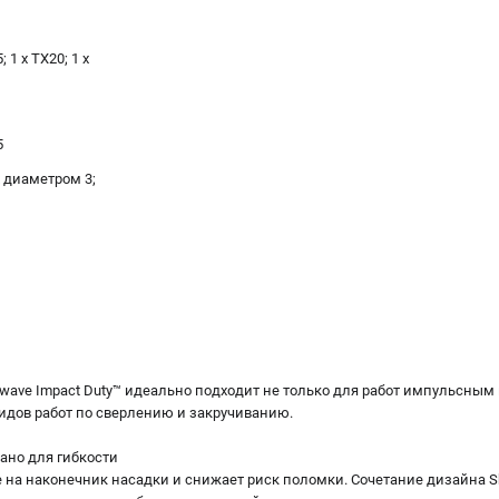
 1 x TX20; 1 x
5
x диаметром 3;
ave Impact Duty™ идеально подходит не только для работ импульсным г
дов работ по сверлению и закручиванию.
тано для гибкости
е на наконечник насадки и снижает риск поломки. Сочетание дизайна 