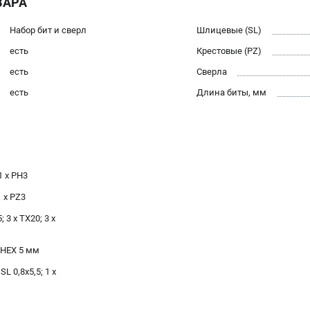
ВАРА
Набор бит и сверл
Шлицевые (SL)
есть
Крестовые (PZ)
есть
Сверла
есть
Длина биты, мм
1 x PH3
1 x PZ3
 3 x TX20; 3 x
x HEX 5 мм
SL 0,8х5,5; 1 x