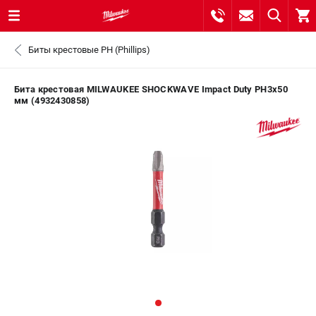
0 
Биты крестовые PH (Phillips)
₽
САНКТ-ПЕТЕРБУРГ
Бита крестовая MILWAUKEE SHOCKWAVE Impact Duty PH3х50
мм (4932430858)
8 (812) 748-27-58
- ЗАКАЗ ИЗДЕЛИЙ
+7 (8112) 59-10-67
- ЗАКАЗ ЗАПЧАСТЕЙ
ЗАКАЗАТЬ ЗАПЧАСТЬ
ВХОД ИЛИ РЕГИСТРАЦИЯ
КАТАЛОГ
АКЦИИ