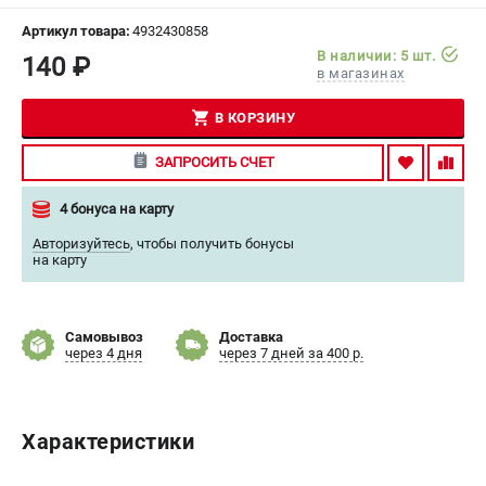
СРАВНЕНИЕ
(
0
)
Артикул товара:
4932430858
В наличии: 5 шт.
140 ₽
в магазинах
ИЗБРАННОЕ
(
0
)
В КОРЗИНУ
МАГАЗИНЫ
ЗАПРОСИТЬ СЧЕТ
СЕРВИС
4 бонуса на карту
ПОДДЕРЖКА
Авторизуйтесь
,
чтобы получить бонусы
на карту
Сервисный центр
Гарантия Milwaukee
Нашли дешевле?
Самовывоз
Доставка
через 4 дня
через 7 дней за 400 р.
Как нас найти
ИНФОРМАЦИЯ
Характеристики
О компании
О бренде