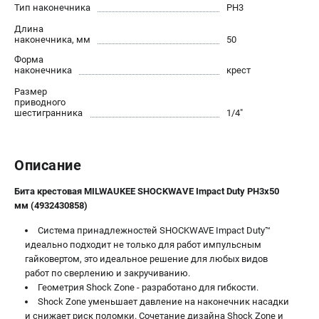
Тип наконечника
PH3
Новости
Длина
Юридическим лицам
наконечника, мм
50
Правила обмена и возврата товара
Форма
Пользовательское соглашение
наконечника
крест
Размер
приводного
ТЕЛЕФОН (САНКТ-ПЕТЕРБУРГ)
шестигранника
1/4"
8 (812) 748-27-58
Информация размещённая на сайте не является публичной
офертой.
Описание
проспект Александровской Фермы, 29АЛ
Бита крестовая MILWAUKEE SHOCKWAVE Impact Duty PH3х50
8 (812) 748-27-58
мм (4932430858)
8 (800) 550-70-46
Режим работы колл-центра:
Система принадлежностей SHOCKWAVE Impact Duty™
пн-пт - с 9:00 до 18:00
сб - с 10:00 до 16:00
идеально подходит не только для работ импульсным
вс - выходной
гайковертом, это идеальное решение для любых видов
работ по сверлению и закручиванию.
ЗАКАЗ ЗАПЧАСТЕЙ
Геометрия Shock Zone - разработано для гибкости.
+7 (8112) 59-10-67
Shock Zone уменьшает давление на наконечник насадки
zakaz@milwa-market.ru
и снижает риск поломки. Сочетание дизайна Shock Zone и