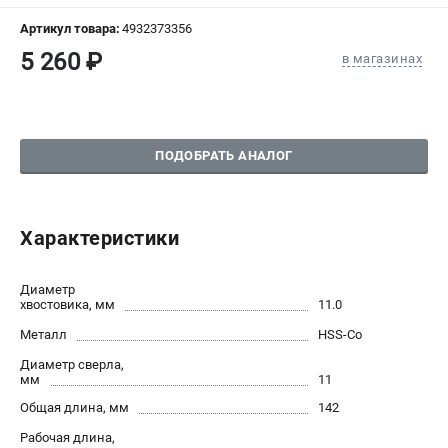
СРАВНЕНИЕ
(
0
)
Артикул товара:
4932373356
5 260 ₽
в магазинах
ИЗБРАННОЕ
(
0
)
МАГАЗИНЫ
ПОДОБРАТЬ АНАЛОГ
СЕРВИС
ПОДДЕРЖКА
Характеристики
Сервисный центр
Гарантия Milwaukee
Диаметр
Нашли дешевле?
хвостовика, мм
11.0
Как нас найти
Металл
HSS-Co
Диаметр сверла,
мм
11
ИНФОРМАЦИЯ
Общая длина, мм
142
О компании
Рабочая длина,
О бренде