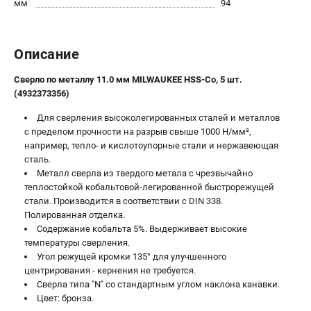
мм
94
Новости
Юридическим лицам
Правила обмена и возврата товара
Описание
Пользовательское соглашение
Сверло по металлу 11.0 мм MILWAUKEE HSS-Co, 5 шт.
(4932373356)
ТЕЛЕФОН (САНКТ-ПЕТЕРБУРГ)
Для сверления высоколегированных сталей и металлов
8 (812) 748-27-58
с пределом прочности на разрыв свыше 1000 Н/мм²,
Информация размещённая на сайте не является публичной
например, тепло- и кислотоупорные стали и нержавеющая
офертой.
сталь.
Металл сверла из твердого метала с чрезвычайно
проспект Александровской Фермы, 29АЛ
теплостойкой кобальтовой-легированной быстрорежущей
8 (812) 748-27-58
8 (800) 550-70-46
стали. Производится в соответствии с DIN 338.
Режим работы колл-центра:
Полированная отделка.
пн-пт - с 9:00 до 18:00
Содержание кобальта 5%. Выдерживает высокие
сб - с 10:00 до 16:00
температуры сверления.
вс - выходной
Угол режущей кромки 135° для улучшенного
ЗАКАЗ ЗАПЧАСТЕЙ
центрирования - кернения не требуется.
+7 (8112) 59-10-67
Сверла типа "N" со стандартным углом наклона канавки.
Цвет: бронза.
zakaz@milwa-market.ru