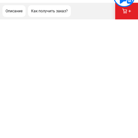
Описание
Как получить заказ?
ПОДДЕРЖКА
Сервисный центр
Гарантия Milwaukee
Нашли дешевле?
Как нас найти
ИНФОРМАЦИЯ
О компании
О бренде
Новости
Юридическим лицам