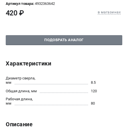
Артикул товара:
4932363642
СРАВНЕНИЕ
(
0
)
420 ₽
в магазинах
ИЗБРАННОЕ
(
0
)
МАГАЗИНЫ
ПОДОБРАТЬ АНАЛОГ
СЕРВИС
Характеристики
ПОДДЕРЖКА
Сервисный центр
Диаметр сверла,
Гарантия Milwaukee
мм
8.5
Нашли дешевле?
Общая длина, мм
120
Как нас найти
Рабочая длина,
мм
80
ИНФОРМАЦИЯ
О компании
Описание
О бренде