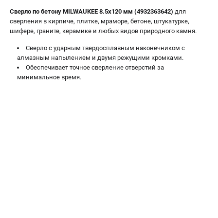
Новости
Сверло по бетону MILWAUKEE 8.5x120 мм (4932363642)
для
Юридическим лицам
сверления в кирпиче, плитке, мраморе, бетоне, штукатурке,
шифере, граните, керамике и любых видов природного камня.
Правила обмена и возврата товара
Пользовательское соглашение
Сверло с ударным твердосплавным наконечником с
алмазным напылением и двумя режущими кромками.
Обеспечивает точное сверление отверстий за
ТЕЛЕФОН (САНКТ-ПЕТЕРБУРГ)
минимальное время.
8 (812) 748-27-58
Информация размещённая на сайте не является публичной
офертой.
проспект Александровской Фермы, 29АЛ
8 (812) 748-27-58
8 (800) 550-70-46
Режим работы колл-центра:
пн-пт - с 9:00 до 18:00
сб - с 10:00 до 16:00
вс - выходной
ЗАКАЗ ЗАПЧАСТЕЙ
+7 (8112) 59-10-67
zakaz@milwa-market.ru