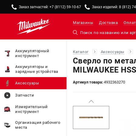
Заказ запчастей: +7 (8112) 59-10-67
Заказ изделий: 8 (812) 7
Магазины
Доставка
Оплат
Аккумуляторный
Каталог
Аксессуары
инструмент
Сверло по мета
Аккумуляторы и
MILWAUKEE HSS
зарядные устройства
Артикул товара:
4932363270
Аксессуары
Запчасти
Измерительный
инструмент
Организация рабочего
места