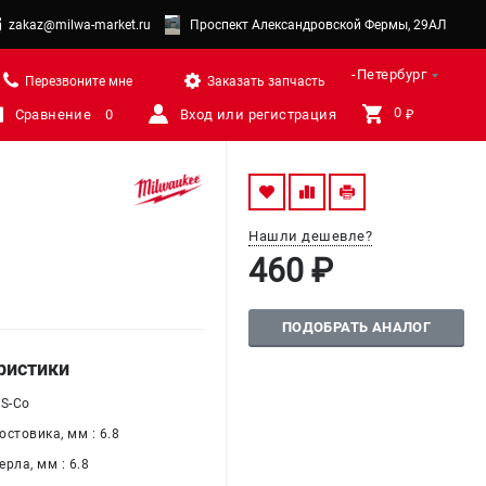
zakaz@milwa-market.ru
Проспект Александровской Фермы, 29АЛ
Санкт-Петербург
Перезвоните мне
Заказать запчасть
0 
Сравнение
0
Вход или регистрация
₽
Нашли дешевле?
460 ₽
ПОДОБРАТЬ АНАЛОГ
ристики
SS-Co
стовика, мм : 6.8
рла, мм : 6.8