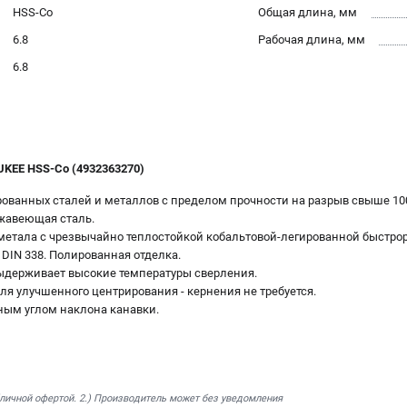
HSS-Co
Общая длина, мм
6.8
Рабочая длина, мм
6.8
UKEE HSS-Co (4932363270)
ованных сталей и металлов с пределом прочности на разрыв свыше 100
ржавеющая сталь.
 метала с чрезвычайно теплостойкой кобальтовой-легированной быстро
 DIN 338. Полированная отделка.
ыдерживает высокие температуры сверления.
ля улучшенного центрирования - кернения не требуется.
тным углом наклона канавки.
бличной офертой. 2.) Производитель может без уведомления