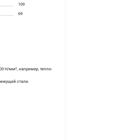
109
69
0 Н/мм², например, тепло-
режущей стали.