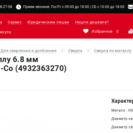
48-27-58
Прием звонков: Пн-Пт с 09:00 до 18:00 | СБ с 10:00 до 18:00
а
Сервис
Юридическим лицам
Нашли дешевле?
Избранное
0
Для сверления и долбления
Сверла
Сверла по металлу
ллу 6.8 мм
-Co (4932363270)
Характе
Металл : H
Диаметр хво
Диаметр све