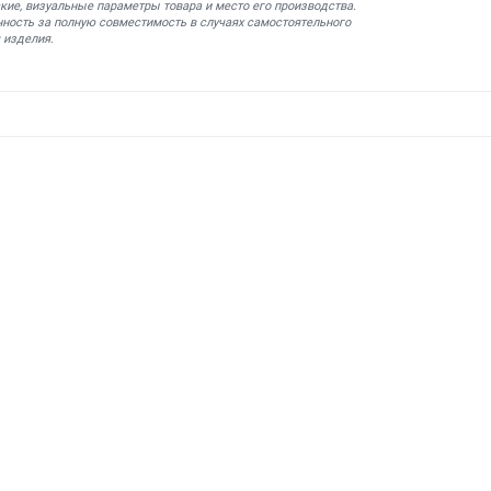
кие, визуальные параметры товара и место его производства.
нность за полную совместимость в случаях самостоятельного
 изделия.