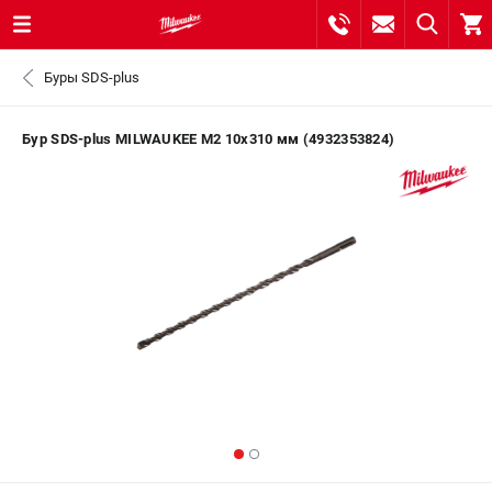
0 
Буры SDS-plus
₽
САНКТ-ПЕТЕРБУРГ
Бур SDS-plus MILWAUKEE M2 10x310 мм (4932353824)
8 (812) 748-27-58
- ЗАКАЗ ИЗДЕЛИЙ
+7 (8112) 59-10-67
- ЗАКАЗ ЗАПЧАСТЕЙ
ЗАКАЗАТЬ ЗАПЧАСТЬ
ВХОД ИЛИ РЕГИСТРАЦИЯ
КАТАЛОГ
АКЦИИ