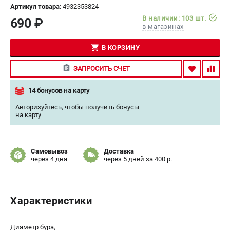
Артикул товара:
4932353824
СРАВНЕНИЕ
(
0
)
В наличии: 103 шт.
690 ₽
в магазинах
ИЗБРАННОЕ
(
0
)
В КОРЗИНУ
МАГАЗИНЫ
ЗАПРОСИТЬ СЧЕТ
СЕРВИС
14 бонусов на карту
Авторизуйтесь
,
чтобы получить бонусы
ПОДДЕРЖКА
на карту
Сервисный центр
Гарантия Milwaukee
Самовывоз
Доставка
Нашли дешевле?
через 4 дня
через 5 дней за 400 р.
Как нас найти
ИНФОРМАЦИЯ
Характеристики
О компании
О бренде
Диаметр бура,