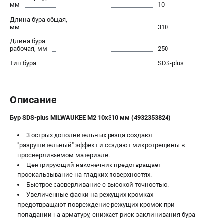
мм
10
Новости
Длина бура общая,
Юридическим лицам
мм
310
Правила обмена и возврата товара
Длина бура
Пользовательское соглашение
рабочая, мм
250
Тип бура
SDS-plus
ТЕЛЕФОН (САНКТ-ПЕТЕРБУРГ)
8 (812) 748-27-58
Описание
Информация размещённая на сайте не является публичной
офертой.
Бур SDS-plus MILWAUKEE M2 10x310 мм (4932353824)
проспект Александровской Фермы, 29АЛ
8 (812) 748-27-58
3 острых дополнительных резца создают
8 (800) 550-70-46
"разрушительный" эффект и создают микротрещины в
Режим работы колл-центра:
просверливаемом материале.
пн-пт - с 9:00 до 18:00
Центрирующий наконечник предотвращает
сб - с 10:00 до 16:00
проскальзывание на гладких поверхностях.
вс - выходной
Быстрое засверливание с высокой точностью.
ЗАКАЗ ЗАПЧАСТЕЙ
Увеличенные фаски на режущих кромках
+7 (8112) 59-10-67
предотвращают повреждение режущих кромок при
попадании на арматуру, снижает риск заклинивания бура
zakaz@milwa-market.ru