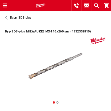
0 
Буры SDS-plus
₽
САНКТ-ПЕТЕРБУРГ
Бур SDS-plus MILWAUKEE MX4 16х260 мм (4932352819)
8 (812) 748-27-58
- ЗАКАЗ ИЗДЕЛИЙ
+7 (8112) 59-10-67
- ЗАКАЗ ЗАПЧАСТЕЙ
ЗАКАЗАТЬ ЗАПЧАСТЬ
ВХОД ИЛИ РЕГИСТРАЦИЯ
КАТАЛОГ
АКЦИИ