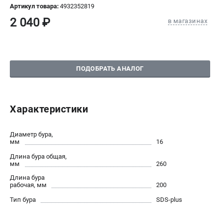
Артикул товара:
4932352819
СРАВНЕНИЕ
(
0
)
2 040 ₽
в магазинах
ИЗБРАННОЕ
(
0
)
МАГАЗИНЫ
ПОДОБРАТЬ АНАЛОГ
СЕРВИС
Характеристики
ПОДДЕРЖКА
Сервисный центр
Диаметр бура,
Гарантия Milwaukee
мм
16
Нашли дешевле?
Длина бура общая,
Как нас найти
мм
260
Длина бура
рабочая, мм
200
ИНФОРМАЦИЯ
Тип бура
SDS-plus
О компании
О бренде