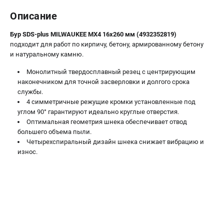
Новости
Описание
Юридическим лицам
Правила обмена и возврата товара
Бур SDS-plus MILWAUKEE MX4 16х260 мм (4932352819)
подходит для работ по кирпичу, бетону, армированному бетону
Пользовательское соглашение
и натуральному камню.
Монолитный твердосплавный резец с центрирующим
ТЕЛЕФОН (САНКТ-ПЕТЕРБУРГ)
наконечником для точной засверловки и долгого срока
8 (812) 748-27-58
службы.
Информация размещённая на сайте не является публичной
4 симметричные режущие кромки установленные под
офертой.
углом 90° гарантируют идеально круглые отверстия.
Оптимальная геометрия шнека обеспечивает отвод
проспект Александровской Фермы, 29АЛ
большего объема пыли.
8 (812) 748-27-58
Четырехспиральный дизайн шнека снижает вибрацию и
8 (800) 550-70-46
износ.
Режим работы колл-центра:
пн-пт - с 9:00 до 18:00
сб - с 10:00 до 16:00
вс - выходной
ЗАКАЗ ЗАПЧАСТЕЙ
+7 (8112) 59-10-67
zakaz@milwa-market.ru