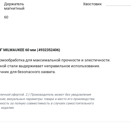
Держатель
Хвостовик
магнитный
60
4" MILWAUKEE 60 мм (4932352406)
ермообработка для максимальной прочности и элестичности.
ной стали выдерживает неправильное использование.
ник для безопасного захвата.
бличной офертой. 2.) Производитель может без уведомления
кие, визуальные параметры товара и место его производства.
нность за полную совместимость в случаях самостоятельного
 изделия.