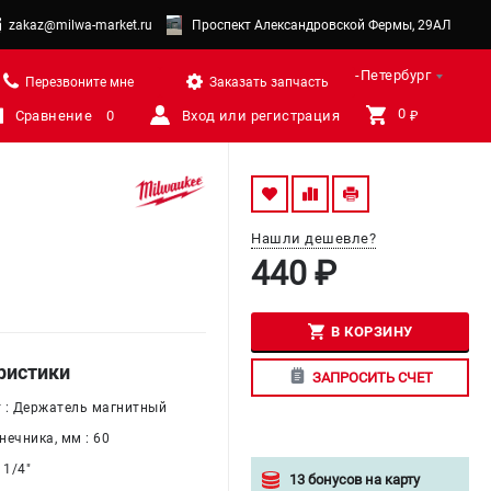
zakaz@milwa-market.ru
Проспект Александровской Фермы, 29АЛ
Санкт-Петербург
Перезвоните мне
Заказать запчасть
0 
Сравнение
0
Вход или регистрация
₽
Нашли дешевле?
440 ₽
В КОРЗИНУ
ристики
ЗАПРОСИТЬ СЧЕТ
 : Держатель магнитный
нечника, мм : 60
 1/4"
13 бонусов на карту