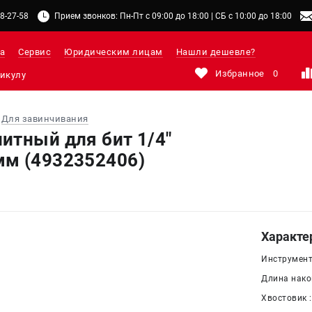
48-27-58
Прием звонков: Пн-Пт с 09:00 до 18:00 | СБ с 10:00 до 18:00
а
Сервис
Юридическим лицам
Нашли дешевле?
Избранное
0
Для завинчивания
итный для бит 1/4"
мм (4932352406)
Характе
Инструмент
Длина нако
Хвостовик :