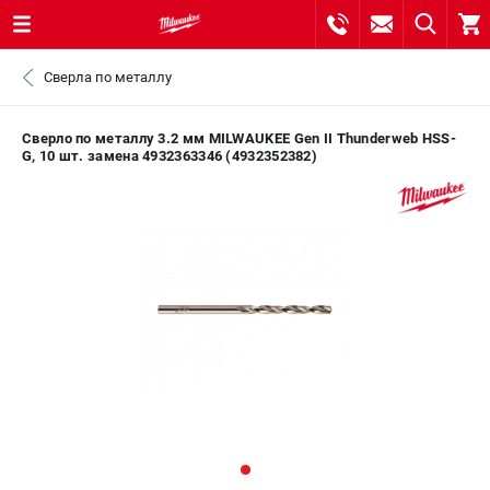
0 
Сверла по металлу
₽
ПОМОНА
Сверло по металлу 3.2 мм MILWAUKEE Gen II Thunderweb HSS-
G, 10 шт. замена 4932363346 (4932352382)
8 (800) 550-70-46
- ЗАКАЗ ИЗДЕЛИЙ
+7 (8112) 59-10-67
- ЗАКАЗ ЗАПЧАСТЕЙ
ЗАКАЗАТЬ ЗАПЧАСТЬ
ВХОД ИЛИ РЕГИСТРАЦИЯ
КАТАЛОГ
АКЦИИ