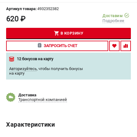
СРАВНЕНИЕ
(
0
)
Артикул товара:
4932352382
Доставим
620 ₽
Подробнее
ИЗБРАННОЕ
(
0
)
В КОРЗИНУ
МАГАЗИНЫ
ЗАПРОСИТЬ СЧЕТ
СЕРВИС
12 бонусов на карту
ПОДДЕРЖКА
Авторизуйтесь
,
чтобы получить бонусы
на карту
Сервисный центр
Гарантия Milwaukee
Нашли дешевле?
Доставка
Транспортной компанией
ИНФОРМАЦИЯ
О компании
Характеристики
О бренде
Новости