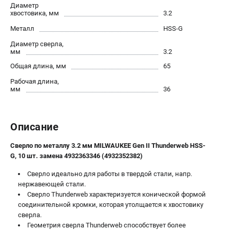
Диаметр
Юридическим лицам
хвостовика, мм
3.2
Правила обмена и возврата товара
Металл
HSS-G
Пользовательское соглашение
Диаметр сверла,
мм
3.2
Общая длина, мм
65
ТЕЛЕФОН (ПОМОНА)
8 (800) 550-70-46
Рабочая длина,
мм
Информация размещённая на сайте не является публичной
36
офертой.
проспект Александровской Фермы, 29АЛ
Описание
8 (812) 748-27-58
8 (800) 550-70-46
Режим работы колл-центра:
Сверло по металлу 3.2 мм MILWAUKEE Gen II Thunderweb HSS-
пн-пт - с 9:00 до 18:00
G, 10 шт. замена 4932363346 (4932352382)
сб - с 10:00 до 16:00
вс - выходной
Сверло идеально для работы в твердой стали, напр.
нержавеющей стали.
ЗАКАЗ ЗАПЧАСТЕЙ
Cверло Thunderweb характеризуется конической формой
+7 (8112) 59-10-67
соединительной кромки, которая утолщается к хвостовику
zakaz@milwa-market.ru
сверла.
Геометрия сверла Thunderweb способствует более