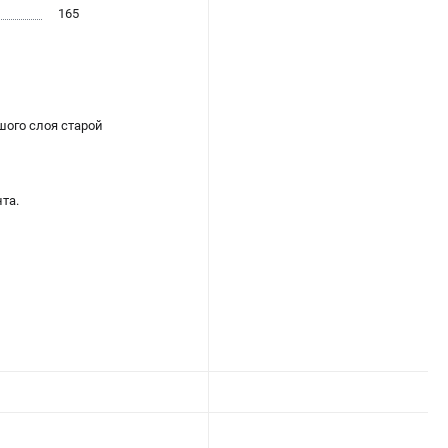
165
шого слоя старой
та.