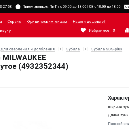
48-27-58
Прием звонков: Пн-Пт с 09:00 до 18:00 | СБ с 10:00 до 18:00
а
Сервис
Юридическим лицам
Нашли дешевле?
Избранное
0
Для сверления и долбления
Зубила
Зубила SDS-plus
s MILWAUKEE
утое (4932352344)
Характе
Ширина зуби
Длина зубил
Полный сп