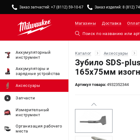
Заказ запчастей: +7 (8112) 59-10-67
Заказ изделий: 8 (812) 7
Магазины
Доставка
Оплат
Аккумуляторный
Каталог
Аксессуары
инструмент
Зубило SDS-plu
Аккумуляторы и
165х75мм изогн
зарядные устройства
Артикул товара:
4932352344
Аксессуары
Запчасти
Измерительный
инструмент
Организация рабочего
места