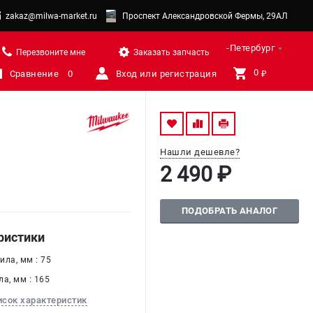
zakaz@milwa-market.ru
Проспект Александровской Фермы, 29АЛ
Санкт-Петербург
Перезвоните мне
Заказать запчасть
0 
Сравнение
0
Вход или регистрация
₽
Нашли дешевле?
2 490 ₽
ПОДОБРАТЬ АНАЛОГ
ристики
ла, мм : 75
а, мм : 165
исок характеристик