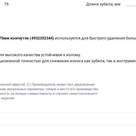
75
Длина зубила, мм
75мм изогнутое (4932352344)
используется для быстрого удаления боль
ли высокого качества устойчивое к излому.
цизионной точностью для снижение износа как зубила, так и инструмен
бличной офертой. 2.) Производитель может без уведомления
кие, визуальные параметры товара и место его производства.
нность за полную совместимость в случаях самостоятельного
 изделия.