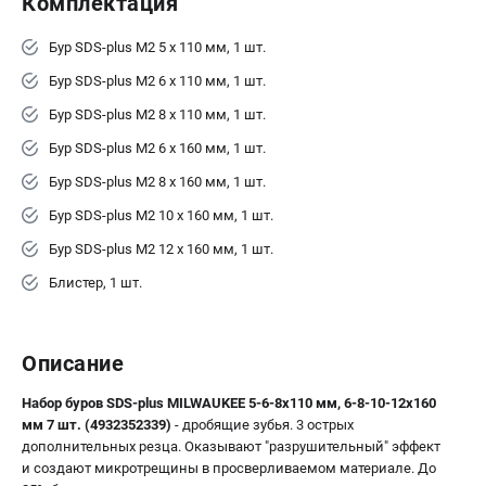
Комплектация
Новости
Юридическим лицам
Бур SDS-plus M2 5 x 110 мм, 1 шт.
Правила обмена и возврата товара
Бур SDS-plus M2 6 x 110 мм, 1 шт.
Пользовательское соглашение
Бур SDS-plus M2 8 x 110 мм, 1 шт.
Бур SDS-plus M2 6 x 160 мм, 1 шт.
ТЕЛЕФОН (САНКТ-ПЕТЕРБУРГ)
Бур SDS-plus M2 8 x 160 мм, 1 шт.
8 (812) 748-27-58
Информация размещённая на сайте не является публичной
Бур SDS-plus M2 10 x 160 мм, 1 шт.
офертой.
Бур SDS-plus M2 12 x 160 мм, 1 шт.
проспект Александровской Фермы, 29АЛ
Блистер, 1 шт.
8 (812) 748-27-58
8 (800) 550-70-46
Режим работы колл-центра:
пн-пт - с 9:00 до 18:00
Описание
сб - с 10:00 до 16:00
вс - выходной
Набор буров SDS-plus MILWAUKEE 5-6-8х110 мм, 6-8-10-12х160
ЗАКАЗ ЗАПЧАСТЕЙ
мм 7 шт. (4932352339)
- дробящие зубья. 3 острых
+7 (8112) 59-10-67
дополнительных резца. Оказывают "разрушительный" эффект
и создают микротрещины в просверливаемом материале. До
zakaz@milwa-market.ru