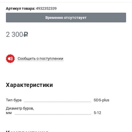
СРАВНЕНИЕ
(
0
)
Артикул товара:
4932352339
Временно отсутствует
ИЗБРАННОЕ
(
0
)
2 300
c
МАГАЗИНЫ
СЕРВИС
Сообщить о поступлении
ПОДДЕРЖКА
Сервисный центр
Гарантия Milwaukee
Характеристики
Нашли дешевле?
Как нас найти
Тип бура
SDS-plus
Диаметр буров,
ИНФОРМАЦИЯ
мм
5-12
О компании
О бренде