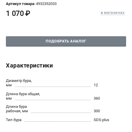
Артикул товара:
4932352033
СРАВНЕНИЕ
(
0
)
1 070 ₽
в магазинах
ИЗБРАННОЕ
(
0
)
МАГАЗИНЫ
ПОДОБРАТЬ АНАЛОГ
СЕРВИС
Характеристики
ПОДДЕРЖКА
Сервисный центр
Диаметр бура,
Гарантия Milwaukee
мм
12
Нашли дешевле?
Длина бура общая,
Как нас найти
мм
360
Длина бура
рабочая, мм
300
ИНФОРМАЦИЯ
Тип бура
SDS-plus
О компании
О бренде