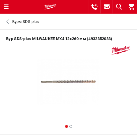
0 
Буры SDS-plus
₽
САНКТ-ПЕТЕРБУРГ
Бур SDS-plus MILWAUKEE MX4 12x260 мм (4932352033)
8 (812) 748-27-58
- ЗАКАЗ ИЗДЕЛИЙ
+7 (8112) 59-10-67
- ЗАКАЗ ЗАПЧАСТЕЙ
ЗАКАЗАТЬ ЗАПЧАСТЬ
ВХОД ИЛИ РЕГИСТРАЦИЯ
КАТАЛОГ
АКЦИИ