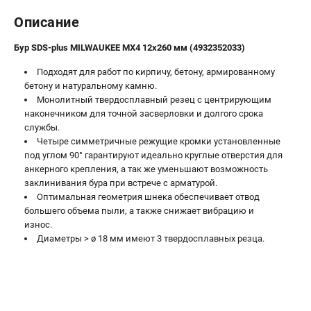
Новости
Описание
Юридическим лицам
Правила обмена и возврата товара
Бур SDS-plus MILWAUKEE MX4 12x260 мм (4932352033)
Пользовательское соглашение
Подходят для работ по кирпичу, бетону, армированному
бетону и натуральному камню.
Монолитный твердосплавный резец с центрирующим
ТЕЛЕФОН (САНКТ-ПЕТЕРБУРГ)
наконечником для точной засверловки и долгого срока
8 (812) 748-27-58
службы.
Информация размещённая на сайте не является публичной
Четыре симметричные режущие кромки установленные
офертой.
под углом 90° гарантируют идеально круглые отверстия для
анкерного крепления, а так же уменьшают возможность
проспект Александровской Фермы, 29АЛ
заклинивания бура при встрече с арматурой.
8 (812) 748-27-58
Оптимальная геометрия шнека обеспечивает отвод
8 (800) 550-70-46
большего объема пыли, а также снижает вибрацию и
Режим работы колл-центра:
износ.
пн-пт - с 9:00 до 18:00
сб - с 10:00 до 16:00
Диаметры > ø 18 мм имеют 3 твердосплавных резца.
вс - выходной
ЗАКАЗ ЗАПЧАСТЕЙ
+7 (8112) 59-10-67
zakaz@milwa-market.ru