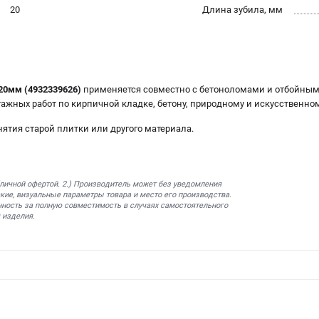
20
Длина зубила, мм
20мм (4932339626)
применяется совместно с бетоноломами и отбойны
жных работ по кирпичной кладке, бетону, природному и искусственно
ятия старой плитки или другого материала.
бличной офертой. 2.) Производитель может без уведомления
кие, визуальные параметры товара и место его производства.
нность за полную совместимость в случаях самостоятельного
 изделия.