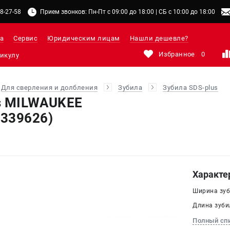
48-27-58
Прием звонков: Пн-Пт с 09:00 до 18:00 | СБ с 10:00 до 18:00
а
Сервис
Юридическим лицам
Нашли дешевле?
Избранное
0
Для сверления и долбления
Зубила
Зубила SDS-plus
s MILWAUKEE
339626)
Характе
Ширина зуби
Длина зубил
Полный сп