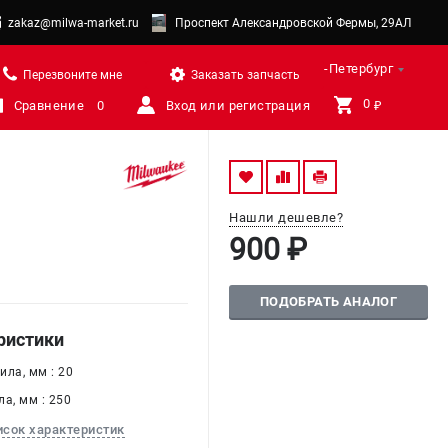
zakaz@milwa-market.ru
Проспект Александровской Фермы, 29АЛ
Санкт-Петербург
Перезвоните мне
Заказать запчасть
0 
Сравнение
0
Вход или регистрация
₽
Нашли дешевле?
900 ₽
ПОДОБРАТЬ АНАЛОГ
ристики
ла, мм : 20
а, мм : 250
исок характеристик