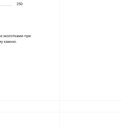
250
ми молотками при
му камню.