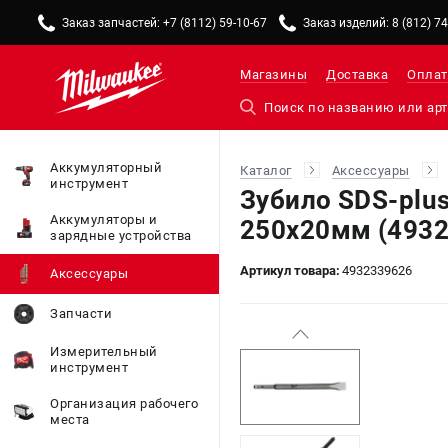
Заказ запчастей: +7 (8112) 59-10-67
Заказ изделий: 8 (812) 7
Магазины
Доставка
Оплат
Аккумуляторный
Каталог
Аксессуары
инструмент
Зубило SDS-plu
Аккумуляторы и
250х20мм (4932
зарядные устройства
Артикул товара:
4932339626
Аксессуары
Запчасти
Измерительный
инструмент
Организация рабочего
места